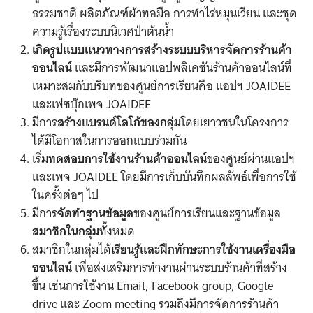
ธรรมชาติ ผลิตภัณฑ์ผ้าทอมือ การทำไร่หมุนเวียน และชุด
ความรู้เรื่องระบบนิเวศป่าต้นน้ำ
เกิดรูปแบบแนวทางการสร้างระบบบริหารจัดการร้านค้า
ออนไลน์
และมีการพัฒนาแอปพลิเคชันร้านค้าออนไลน์ที่
เหมาะสมกับบริบทของศูนย์การเรียนคือ แอปฯ JOAIDEE
และเฟซบุ๊กเพจ JOAIDEE
มีการ
สร้างแบรนด์โลโก้ของกลุ่ม
โดยเยาวชนในโครงการ
ได้มีโอกาสในการออกแบบร่วมกัน
เริ่ม
ทดสอบการใช้งานร้านค้าออนไลน์
ของศูนย์ผ่านแอปฯ
และเพจ JOAIDEE โดยมีการเก็บบันทึกผลลัพธ์เพื่อการใช้
ในครั้งต่อๆ ไป
มีการ
จัดทำฐานข้อมูล
ของศูนย์การเรียนและฐานข้อมูล
สมาชิกในกลุ่ม
ทั้งหมด
สมาชิกในกลุ่มได้
เรียนรู้และฝึกทักษะการใช้งานเครื่องมือ
ออนไลน์
เพื่อส่งเสริมการทำงานผ่านระบบร้านค้าที่สร้าง
ขึ้น เช่นการใช้งาน Email, Facebook group, Google
drive และ Zoom meeting รวมถึงมีการจัดการร้านค้า