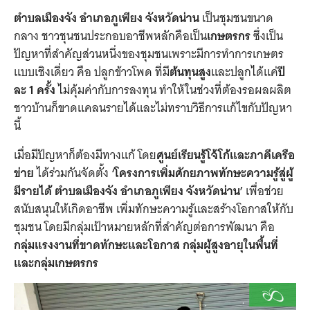
ตำบลเมืองจัง อำเภอภูเพียง จังหวัดน่าน
เป็นชุมชนขนาด
กลาง ชาวชุนชนประกอบอาชีพหลักคือเป็น
เกษตรกร
ซึ่งเป็น
ปัญหาที่สำคัญส่วนหนึ่งของชุมชนเพราะมีการทำการเกษตร
แบบเชิงเดี่ยว คือ ปลูกข้าวโพด ที่มี
ต้นทุนสูง
และปลูกได้แค่
ปี
ละ 1 ครั้ง
ไม่คุ้มค่ากับการลงทุน ทำให้ในช่วงที่ต้องรอผลผลิต
ชาวบ้านก็ขาดแคลนรายได้และไม่ทราบวิธีการแก้ไขกับปัญหา
นี้
เมื่อมีปัญหาก็ต้องมีทางแก้ โดย
ศูนย์เรียนรู้โจ้โก้และภาคีเครือ
ข่าย
ได้ร่วมกันจัดตั้ง
‘โครงการเพิ่มศักยภาพทักษะความรู้สู่ผู้
มีรายได้ ตำบลเมืองจัง อำเภอภูเพียง จังหวัดน่าน’
เพื่อช่วย
สนับสนุนให้เกิดอาชีพ เพิ่มทักษะความรู้และสร้างโอกาสให้กับ
ชุมชน โดยมีกลุ่มเป้าหมายหลักที่สำคัญต่อการพัฒนา คือ
กลุ่มแรงงานที่ขาดทักษะและโอกาส กลุ่มผู้สูงอายุในพื้นที่
และกลุ่มเกษตรกร