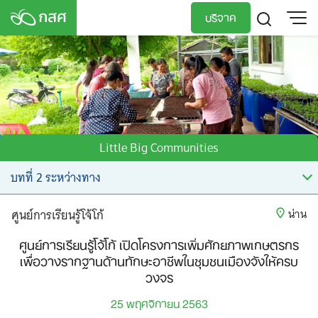
Skip
บริจาค
to
content
TH
EN
Little Big Communities
ศูนย์การเรียนรู้โจ้โก้
น่าน
ศูนย์การเรียนรู้โจ้โก้ เปิดโครงการเพิ่มศักยภาพเกษตรกร
เพื่อวางรากฐานด้านทักษะอาชีพในชุมชนเมืองจังให้ครบ
วงจร
25 พฤศจิกายน 2563