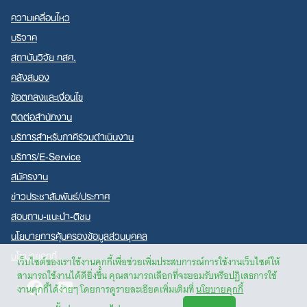
ความเคลื่อนไหว
บริจาค
สถาบันวิจัย กสศ.
คลังสมอง
ข้อตกลงและเงื่อนไข
ติดต่อสำนักงาน
บริการสำหรับภาคีร่วมดำเนินงาน
บริการ/E-Service
สมัครงาน
ข่าวประชาสัมพันธ์/ประกาศ
สอบถาม-แนะนำ-ติชม
นโยบายการคุ้มครองข้อมูลส่วนบุคคล
นโยบายคุกกี้
เว็บไซต์ของเราใช้งานคุกกี้เพื่อช่วยเพิ่มประสบการณ์การใช้งานเว็บไซต์ให้
สามารถใช้งานได้ดียิ่งขึ้น คุณสามารถเลือกที่จะยอมรับหรือปฏิเสธการใช้
Facebook
Youtube
งานคุกกี้ได้ง่ายๆ โดยการดูรายละเอียดเพิ่มเติมที่
นโยบายคุกกี้