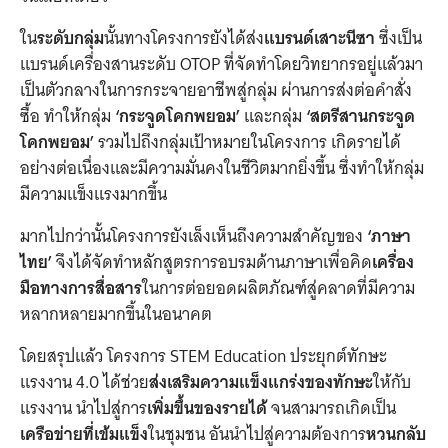
ใน
ระดับกลุ่ม
นั้นทางโครงการยังได้ส่ง
แบรนด์เสาะนีซา
ซึ่งเป็น
แบรนด์เครื่องสานระดับ OTOP ที่จัดทำโดยวิทยากรอยู่แล้วมา
เป็นตัวกลางในการกระจายอาชีพสู่กลุ่ม ผ่านการส่งต่อคำสั่ง
ซื้อ ทำให้กลุ่ม
‘กระจูดโคกพยอม’
และกลุ่ม
‘สตรีสานกระจูด
โคกพยอม’
รวมไปถึงกลุ่มเป้าหมายในโครงการ เกิดรายได้
อย่างต่อเนื่องและมีความมั่นคงในชีวิตมากยิ่งขึ้น ซึ่งทำให้กลุ่ม
มีความแข็งแรงมากขึ้น
มากไปกว่านั้นโครงการยังเล็งเห็นถึงความสำคัญของ
‘ภาษา
ไทย’
จึงได้จัดทำหลักสูตรการอบรมด้านภาษาเพื่อคิด
เครื่อง
มือทางการสื่อสาร
ในการต่อยอดผลิตภัณฑ์สู่คลาดที่มีความ
หลากหลายมากขึ้นในอนาคต
โดยสรุปแล้ว โครงการ STEM Education ประยุกต์ทักษะ
แรงงาน 4.0 ได้ช่วย
ส่งเสริมความแข็งแกร่งของทักษะ
ให้กับ
แรงงาน นำไปสู่การ
เพิ่มขึ้นของรายได้
จนสามารถเกิดเป็น
เครือข่ายที่เข้มแข็ง
ในชุมชน อันนำไปสู่ความต้องการ
หวนกลับ