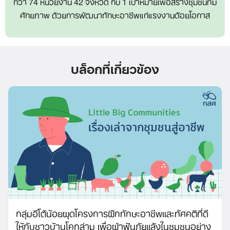
กว่า 74 หน่วยงาน 42 จังหวัด กับ 1 เป้าหมายเพื่อสร้างชุมชนที่มี
ศักยภาพ ด้วยการพัฒนาทักษะอาชีพแก่แรงงานด้อยโอกาส
บล็อกที่เกี่ยวข้อง
Search
กลุ่มอีโต้น้อยผุดโครงการฝึกทักษะอาชีพและทัศคติที่ดี
for:
ให้กับชาวบ้านโคกล่าม เพื่อฝ่าฟันภัยแล้งในชุมชนอย่าง