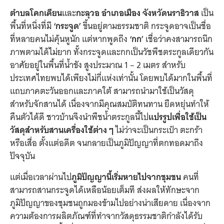
ตำบลโคกเคียน
และ
กะลุวอ อำเภอเมือง จังหวัดนราธิวาส
เป็น
พื้นที่หนึ่งที่มี
‘กระจูด’
ขึ้นอยู่ตามธรรมชาติ กระจูดอาจเป็นชื่อ
ที่หลายคนไม่คุ้นหูนัก แต่หากพูดถึง
‘กก’
เชื่อว่าคงสามารถนึก
ภาพตามได้ไม่ยาก ทั้งกระจูดและกกเป็นวัชพืชตระกูลเดียวกัน
อาศัยอยู่ในพื้นที่น้ำขัง สูงประมาณ 1 – 2 เมตร สำหรับ
ประเทศไทยพบได้เพียงไม่กี่แห่งเท่านั้น โดยพบได้มากในพื้นที่
แถบภาคตะวันออกและภาคใต้ สามารถนำมาใช้เป็นวัสดุ
สำหรับจักสานได้ เนื่องจากมีคุณสมบัติทนทาน ยืดหยุ่นทำให้
คืนตัวได้ดี ชาวบ้านจึงนำพืชน้ำตระกูลนี้ไป
แปรรูปเพื่อใช้เป็น
วัสดุสำหรับสานเครื่องใช้ต่าง ๆ
ไม่ว่าจะเป็นกระเป๋า ตะกร้า
หรือเสื่อ ตั้งแต่อดีต จนกลายเป็นภูมิปัญญาที่ตกทอดมาถึง
ปัจจุบัน
แต่เมื่อเวลาผ่านไป
ภูมิปัญญานี้เริ่มหายไปจากชุมชน
คนที่
สามารถสานกระจูดได้เหลือน้อยเต็มที ส่งผลให้ทักษะจาก
ภูมิปัญญาของชุมชนถูกมองข้ามไปอย่างน่าเสียดาย เนื่องจาก
ความต้องการผลิตภัณฑ์ที่ทำจากวัสดุธรรมชาติกำลังได้รับ