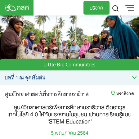
Skip
บริจาค
to
content
TH
EN
Little Big Communities
ศูนย์วิทยาศาสตร์เพื่อการศึกษานราธิวาส
นราธิวาส
ศูนย์วิทยาศาสตร์เพื่อการศึกษานราธิวาส ติดอาวุธ
เทคโนโลยี 4.0 ให้กับแรงงานในชุมชน ผ่านการเรียนรู้แบบ
‘STEM Education’
5 พฤษภาคม 2564