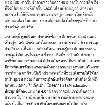
ความนิยมมากขึ้น ซึ่งสวนทางกับความสามารถในการผลิต สิ่ง
นี้จึงเป็นช่องว่างที่เกิดขึ้น และเป็นโจทย์สำคัญว่า เราจะทำ
อย่างไรให้วิถีชีวิตของชุมชนยังคงอยู่ท่ามกลางโลกที่กำลัง
เปลี่ยนแปลง โดยเฉพาะการเปลี่ยนแปลงในโลกธุรกิจที่กำลัง
ก้าวเข้าสู่ยุคดิจิทัล
ด้วยเหตุนี้
ศูนย์วิทยาศาสตร์เพื่อการศึกษานราธิวาส
แหล่ง
เรียนรู้สำหรับนักเรียนทั้งในและนอกระบบ รวมถึงประชาชนทุก
ช่วงวัย มองเห็นโอกาสที่จะพัฒนาความรู้และทักษะการสาน
กระจูดให้แก่คนในชุมชน ซึ่งจากเดิมที่ชาวบ้านมักประกอบ
อาชีพเกษตรกรรมและนำไปขายในชุมชนเป็นส่วนใหญ่ แต่หาก
มีการ
พัฒนาทักษะแรงงานด้านการสานกระจูด
นอกเหนือจาก
การทำเกษตร ก็จะเป็นอีกช่องทางหนึ่งที่ช่วย
เพิ่มรายได้ให้แก่
คนในชุมชน
พร้อมกับการ
อนุรักษ์เครื่องจักสาน
ในท้องถิ่นที่มี
ลักษณะเฉพาะ จึงเกิดเป็น
“โครงการ STEM Education
ประยุกต์ทักษะแรงงาน 4.0
” นอกจากจะเป็นการเพิ่มความ
สามารถในการผลิตให้เพียงพอต่อความต้องการของตลาด
แล้ว ยังเป็นการ
สร้างอาชีพในชุมชนอย่างยั่งยืน
อีกด้วย