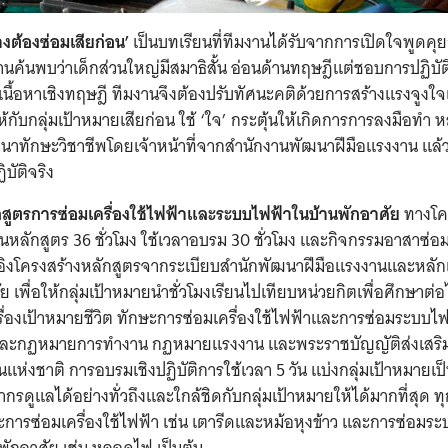
างต้องซ่อมเสียก่อน’
เป็นบทเรียนที่ทีมงานได้รับจากการเปิดใจพูดคุยก
นค้นพบว่าเด็กส่วนใหญ่มีสมาธิสั้น อ่อนด้านทฤษฎีแต่ชอบการปฏิบัติ 
้นเนื้อหาเชิงทฤษฎี ทีมงานจึงต้องปรับทัศนะคติด้วยการสร้างแรงจูง
้กับกลุ่มเป้าหมายเสียก่อน ใช้ ‘ใจ’ กระตุ้นให้เกิดการการลงมือทำ ห
นาทักษะวิชาชีพโดยเจ้าหน้าที่จากสำนักงานพัฒนาฝีมือเเรงงาน แล้ว
ิบัติจริง
กสูตรการซ่อมเครื่องใช้ไฟฟ้าและระบบไฟฟ้าในบ้านพักอาศัย
ทางโค
หลักสูตร 36 ชั่วโมง ใช้เวลาอบรม 30 ชั่วโมง และกิจกรรมอาสาซ่อม
างอิงโครงสร้างหลักสูตรจากระเบียบสำนักพัฒนาฝีมือเเรงงานและหลั
ย เพื่อให้กลุ่มเป้าหมายนำชั่วโมงเรียนไปเทียบหน่วยกิตเพื่อศึกษาต่
เรื่องเป้าหมายชีวิต ทักษะการซ่อมเครื่องใช้ไฟฟ้าเเละการซ่อมระบบไ
และกฏหมายการทำงาน กฏหมายเเรงงาน และพระราชบัญญัติส่งเสร
นแห่งชาติ การอบรมเชิงปฏิบัติการใช้เวลา 5 วัน แบ่งกลุ่มเป้าหมายเป็
ยากรดูแลได้อย่างทั่วถึงและใกล้ชิดกับกลุ่มเป้าหมายให้ได้มากที่สุด ท
กษะการซ่อมเครื่องใช้ไฟฟ้า เช่น เตารีดและหม้อหุงข้าว และการซ่อมร