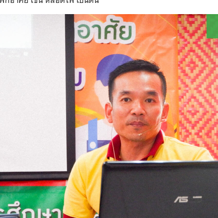
ักอาศัย เช่น หลอดไฟ เป็นต้น
Search
for: