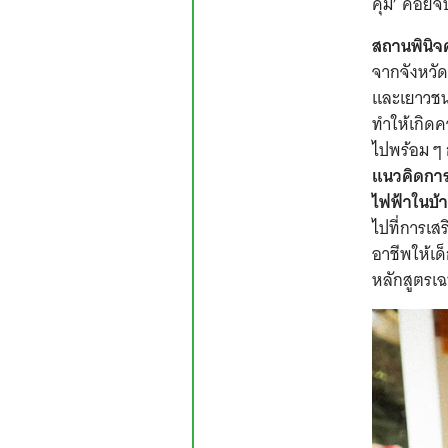
คุม’ คอยจ
สถานพินิจ
จากจังหวั
และเยาวชนจำ
ทำให้เกิดค
ไปพร้อม ๆ 
แนวคิดกา
ไฟฟ้าในบ้
ไปที่การเส
อาชีพให้เ
หลักสูตรเ