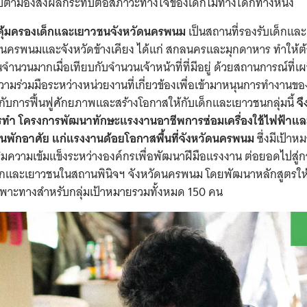
ับตามองส่งผลกระทบต่อสภาวะทางใจของเด็กไม่ทางใดก็ทางหนึ่ง
คุ้มครองเด็กและเยาวชนจังหวัดนครพนม
เป็นสถานที่รองรับเด็กแล
ดนครพนมและจังหวัดข้างเคียง ได้แก่ สกลนครและมุกดาหาร ทำให้ต้
นวนมากเมื่อเทียบกับจำนวนเจ้าหน้าที่ที่มีอยู่ ด้วยสถานการณ์ที่เผชิ
วามร่วมมือระหว่างหน่วยงานที่เกี่ยวข้องเพื่อเข้ามาหนุนการทำงานของเ
กับการฟื้นฟูศักยภาพและสร้างโอกาสให้กับเด็กและเยาวชนกลุ่มนี้
จึ
รทำ
โครงการพัฒนาทักษะแรงงานอาชีพการซ่อมเครื่องใช้ไฟฟ้าแ
านพักอาศัย แก่แรงงานด้อยโอกาสพื้นที่จังหวัดนครพนม
ซึ่งมีเป้าหม
ริมความเข้มแข็งระหว่างองค์กรเพื่อพัฒนาฝีมือแรงงาน ต่อยอดไปสู่ก
ด็กและเยาวชนในสถานพินิจฯ จังหวัดนครพนม โดยพัฒนาหลักสูตรให้
ฉพาะทางสำหรับกลุ่มเป้าหมายรวมทั้งหมด 150 คน