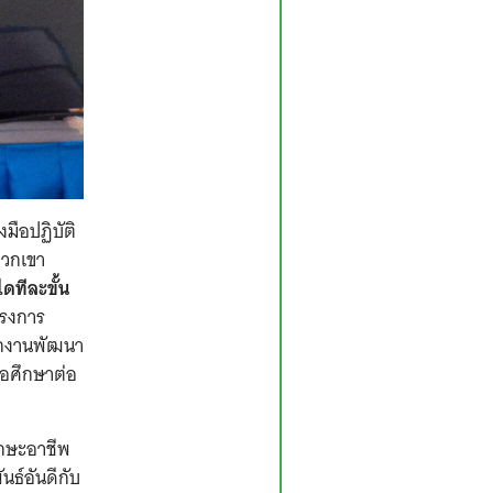
มือปฏิบัติ
พวกเขา
ไดทีละขั้น
ครงการ
กงานพัฒนา
่อศึกษาต่อ
ักษะอาชีพ
นธ์อันดีกับ