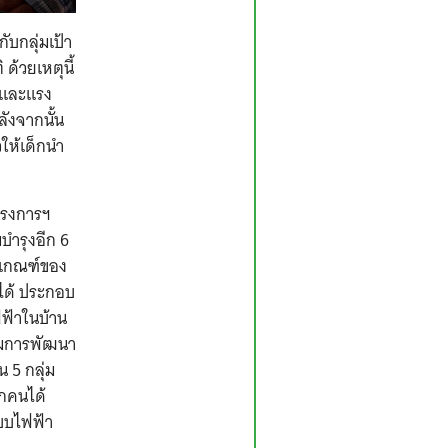
ับกลุ่มเป้า
ด้วยเหตุนี้
ใจและแรง
ลังจากนั้น
ให้เด็กนำ
รงการฯ
บำรุงอีก 6
กเกณฑ์ของ
อได้ ประกอบ
ฟฟ้าในบ้าน
ิมการพัฒนา
น 5 กลุ่ม
ุกคนได้
ะบบไฟฟ้า