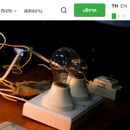
TH
EN
บริจาค
ติดต่อ
สมัครงาน
ก
ก
ก
TH
EN