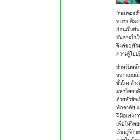
‘ก่อนจะสร้
หมาย ทีมงา
ก่อนเริ่มต
บันดาลใจให
จึงค่อยพัฒ
ความรู้ไปปฏ
สำหรับ
หลั
ออกแบบเป็น
ชั่วโมง อ้
มหาวิทยาลั
ด้วยหัวข้อ
พักอาศัย 
ฝีมือเเรงงา
เพื่อให้วิท
เรียนรู้ทั