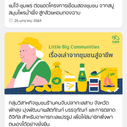
แม่โจ้-ชุมพร ต่อยอดโครงการเชื่อมสองชุมชน จากสบู่
สมุนไพรน้ำผึ้ง สู่กล้วยหอมทองฉาบ
25 มกราคม 2564
กลุ่มวิสาหกิจชุมชนร้านคนจับปลาทะเลสาบ จังหวัด
พัทลุง มุ่งพัฒนาผลิตภัณฑ์ บรรจุภัณฑ์ และการตลาด
ดิจิทัล สำหรับอาหารทะเลแปรรูป เพื่อให้สมาชิกพึ่งพา
ตนเองได้อย่างยั่งยืน