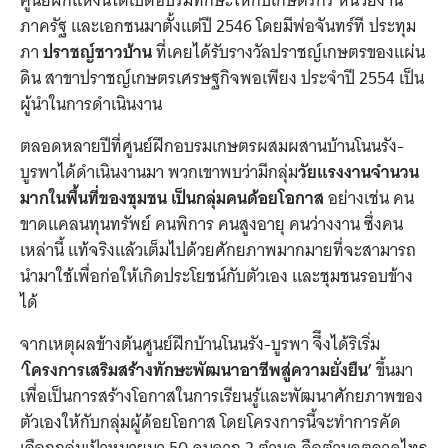
ศูนย์ฝึกแห่งนี้ได้เปิดอบรมทักษะให้กับเกษตรกร หน่วยงาน
ภาครัฐ และเอกชนมาตั้งแต่ปี 2546 โดยมีพ่อจันทร์ที ประทุม
ภา
ปราชญ์ชาวบ้าน
ที่เคยได้รับรางวัลปราชญ์เกษตรของแผ่น
ดิน สาขาปราชญ์เกษตรเศรษฐกิจพอเพียง ประจำปี 2554 เป็น
ผู้นำในการดำเนินงาน
ตลอดหลายปีที่ศูนย์ฝึกอบรมเกษตรผสมผสานบ้านโนนรัง-
บูรพาได้ดำเนินงานมา พวกเขาพบว่ามีกลุ่ม
วัยแรงงานจำนวน
มากในพื้นที่ของชุมชน เป็นกลุ่มคนด้อยโอกาส
อย่างเช่น คน
ขาดแคลนทุนทรัพย์ คนพิการ คนสูงอายุ คนว่างงาน ซึ่งคน
เหล่านี้ แท้จริงแล้วเต็มไปด้วยศักยภาพมากมายที่จะสามารถ
นำมาใช้เพื่อก่อให้เกิดประโยชน์กับตัวเอง และชุมชนรอบข้าง
ได้
จากเหตุผลข้างต้นศูนย์ฝึกบ้านโนนรัง-บูรพา จึึงได้ริเริ่ม
‘โครงการเสริมสร้างทักษะพัฒนาอาชีพสู่ความยั่งยืน’
ขึ้นมา
เพื่อเป็นการสร้างโอกาสในการเรียนรู้และพัฒนาศักยภาพของ
ตัวเองให้กับกลุ่มผู้ด้อยโอกาส โดยโครงการนี้จะทำการคัด