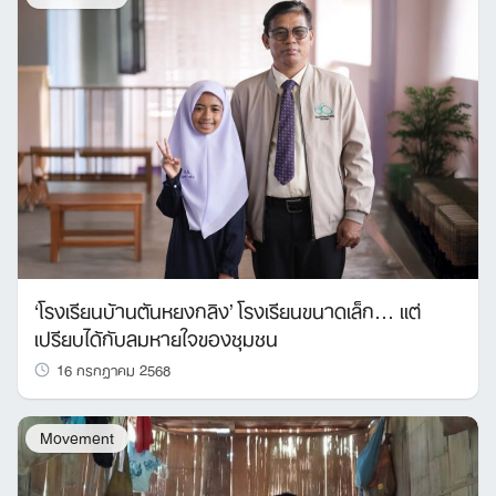
Search
‘โรงเรียนบ้านตันหยงกลิง’ โรงเรียนขนาดเล็ก… แต่
for:
เปรียบได้กับลมหายใจของชุมชน
16 กรกฎาคม 2568
Movement