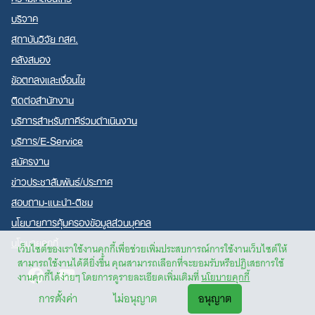
บริจาค
สถาบันวิจัย กสศ.
คลังสมอง
ข้อตกลงและเงื่อนไข
ติดต่อสำนักงาน
บริการสำหรับภาคีร่วมดำเนินงาน
บริการ/E-Service
สมัครงาน
ข่าวประชาสัมพันธ์/ประกาศ
สอบถาม-แนะนำ-ติชม
นโยบายการคุ้มครองข้อมูลส่วนบุคคล
นโยบายคุกกี้
เว็บไซต์ของเราใช้งานคุกกี้เพื่อช่วยเพิ่มประสบการณ์การใช้งานเว็บไซต์ให้
สามารถใช้งานได้ดียิ่งขึ้น คุณสามารถเลือกที่จะยอมรับหรือปฏิเสธการใช้
Facebook
Youtube
งานคุกกี้ได้ง่ายๆ โดยการดูรายละเอียดเพิ่มเติมที่
นโยบายคุกกี้
การตั้งค่า
ไม่อนุญาต
อนุญาต