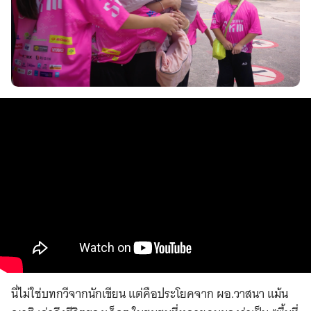
นี่ไม่ใช่บทกวีจากนักเขียน แต่คือประโยคจาก ผอ.วาสนา แม้น