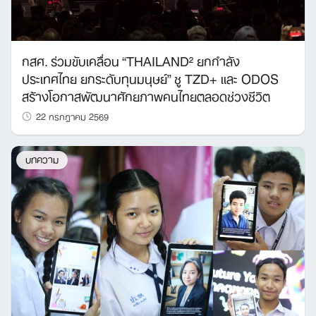
กสศ. ร่วมขับเคลื่อน “THAILAND² ยกกำลัง
ประเทศไทย ยกระดับทุนมนุษย์” ชู TZD+ และ ODOS
สร้างโอกาสพัฒนาศักยภาพคนไทยตลอดช่วงชีวิต
22 กรกฎาคม 2569
บทความ