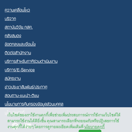
ความเคลื่อนไหว
บริจาค
สถาบันวิจัย กสศ.
คลังสมอง
ข้อตกลงและเงื่อนไข
ติดต่อสำนักงาน
บริการสำหรับภาคีร่วมดำเนินงาน
บริการ/E-Service
สมัครงาน
ข่าวประชาสัมพันธ์/ประกาศ
สอบถาม-แนะนำ-ติชม
นโยบายการคุ้มครองข้อมูลส่วนบุคคล
นโยบายคุกกี้
เว็บไซต์ของเราใช้งานคุกกี้เพื่อช่วยเพิ่มประสบการณ์การใช้งานเว็บไซต์ให้
สามารถใช้งานได้ดียิ่งขึ้น คุณสามารถเลือกที่จะยอมรับหรือปฏิเสธการใช้
Facebook
Youtube
งานคุกกี้ได้ง่ายๆ โดยการดูรายละเอียดเพิ่มเติมที่
นโยบายคุกกี้