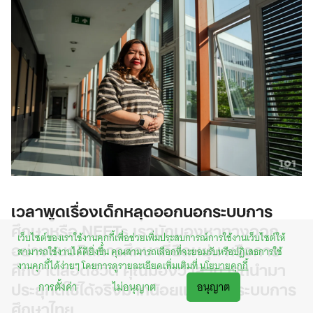
เวลาพูดเรื่องเด็กหลุดออกนอกระบบการ
ศึกษาหรือ NEETs เรามักมองหาทางออก
เว็บไซต์ของเราใช้งานคุกกี้เพื่อช่วยเพิ่มประสบการณ์การใช้งานเว็บไซต์ให้
อย่างแนวคิดการศึกษาที่ยืดหยุ่น หรือการ
สามารถใช้งานได้ดียิ่งขึ้น คุณสามารถเลือกที่จะยอมรับหรือปฏิเสธการใช้
ศึกษาตลอดชีวิต คุณมองว่าสามารถนำมา
งานคุกกี้ได้ง่ายๆ โดยการดูรายละเอียดเพิ่มเติมที่
นโยบายคุกกี้
ประยุกต์ใช้ได้จริงมากน้อยแค่ไหนในระบบการ
การตั้งค่า
ไม่อนุญาต
อนุญาต
ศึกษาไทย