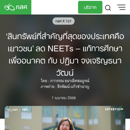
Skip
บริจาค
to
content
กสศ X 101
TH
EN
‘สินทรัพย์ที่สำคัญที่สุดของประเทศคือ
เยาวชน’ ลด NEETs – แก้การศึกษา
เพื่ออนาคต กับ ปฏิมา จงเจริญธนา
วัฒน์
โดย : ภาวรรณ ธนาเลิศสมบูรณ์
ภาพถ่าย : ธีรพัฒน์ แก้วชำนาญ
1 เมษายน 2568