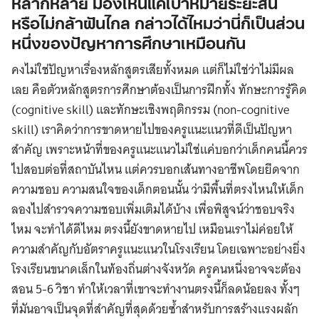
หลากหลาย มองเห็นแค่เป้าหมายระยะสั้น
หรือไม่กล้าฝันไกล กล่าวได้ไหมว่านี่ก็เป็นส่วน
หนึ่งของปัญหาการศึกษาเหมือนกัน
คงไม่ใช่ปัญหาเรื่องหลักสูตรเสียทั้งหมด แต่ก็ไม่ใช่ว่าไม่มีผล
เลย คือตัวหลักสูตรการศึกษาต้องเป็นการฝึกทั้ง ทักษะการรู้คิด
(cognitive skill) และทักษะเชิงพฤติกรรม (non-cognitive
skill) เราคิดว่าการขาดหายไปของครูแนะแนวที่ดีเป็นปัญหา
สำคัญ เพราะหน้าที่ของครูแนะแนวไม่ใช่แค่บอกว่าเด็กคนนี้ควร
ไปสอบต่อที่สถาบันไหน แต่ควรบอกเส้นทางอาชีพโดยยึดจาก
ความชอบ ความสนใจของเด็กตอนนั้น ว่ามีพื้นที่ตรงไหนให้เด็ก
ลองไปสำรวจความชอบเพิ่มเติมได้บ้าง เพื่อพิสูจน์ว่าชอบจริง
ไหม จะทำได้ดีไหม ตรงนี้ยังขาดหายไป เหมือนเราไม่ค่อยให้
ความสําคัญกับอัตราครูแนะแนวในโรงเรียน โดยเฉพาะอย่างยิ่ง
โรงเรียนขนาดเล็กในท้องถิ่นต่างจังหวัด ครูคนหนึ่งอาจจะต้อง
สอน 5-6 วิชา ทำให้เวลาที่เขาจะทำงานตรงนี้ก็ลดน้อยลง ทั้งๆ
ที่มันอาจเป็นจุดที่สําคัญที่สุดด้วยซ้ำสําหรับการสร้างแรงผลัก