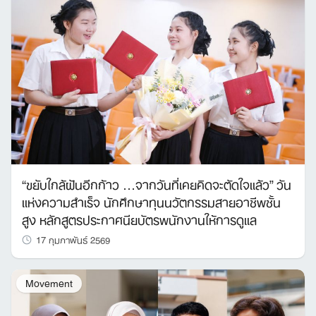
“ขยับใกล้ฝันอีกก้าว …จากวันที่เคยคิดจะตัดใจแล้ว” วัน
แห่งความสำเร็จ นักศึกษาทุนนวัตกรรมสายอาชีพชั้น
Search
for:
สูง หลักสูตรประกาศนียบัตรพนักงานให้การดูแล
17 กุมภาพันธ์ 2569
Movement