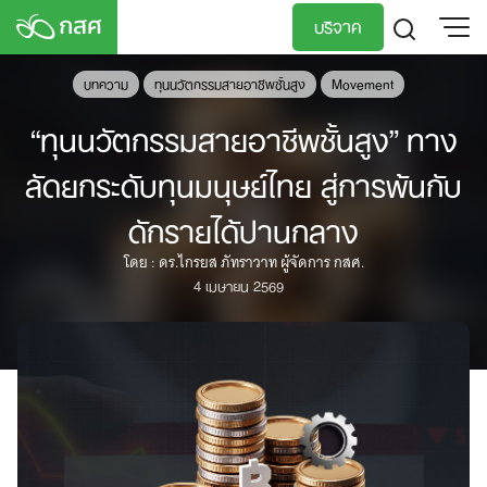
Skip
บริจาค
to
content
TH
EN
บทความ
ทุนนวัตกรรมสายอาชีพชั้นสูง
Movement
“ทุนนวัตกรรมสายอาชีพชั้นสูง” ทาง
ลัดยกระดับทุนมนุษย์ไทย สู่การพ้นกับ
ดักรายได้ปานกลาง
โดย : ดร.ไกรยส ภัทราวาท ผู้จัดการ กสศ.
4 เมษายน 2569