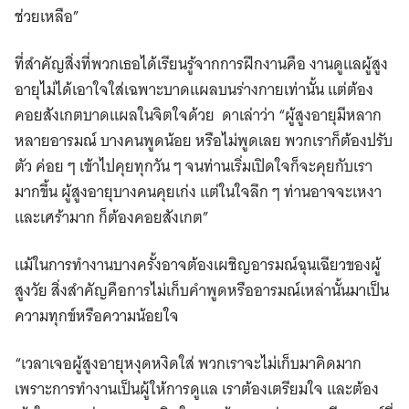
ช่วยเหลือ”
ที่สำคัญสิ่งที่พวกเธอได้เรียนรู้จากการฝึกงานคือ งานดูแลผู้สูง
อายุไม่ได้เอาใจใส่เฉพาะบาดแผลบนร่างกายเท่านั้น แต่ต้อง
คอยสังเกตบาดแผลในจิตใจด้วย ดาเล่าว่า “ผู้สูงอายุมีหลาก
หลายอารมณ์ บางคนพูดน้อย หรือไม่พูดเลย พวกเราก็ต้องปรับ
ตัว ค่อย ๆ เข้าไปคุยทุกวัน ๆ จนท่านเริ่มเปิดใจก็จะคุยกับเรา
มากขึ้น ผู้สูงอายุบางคนคุยเก่ง แต่ในใจลึก ๆ ท่านอาจจะเหงา
และเศร้ามาก ก็ต้องคอยสังเกต”
แม้ในการทำงานบางครั้งอาจต้องเผชิญอารมณ์ฉุนเฉียวของผู้
สูงวัย สิ่งสำคัญคือการไม่เก็บคำพูดหรืออารมณ์เหล่านั้นมาเป็น
ความทุกข์หรือความน้อยใจ
“เวลาเจอผู้สูงอายุหงุดหงิดใส่ พวกเราจะไม่เก็บมาคิดมาก
เพราะการทำงานเป็นผู้ให้การดูแล เราต้องเตรียมใจ และต้อง