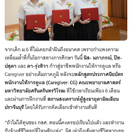
จากเด็ก ม.6 ที่ไม่เคยกล้าฝันถึงอนาคต เพราะกำแพงความ
เหลื่อมล้ำที่กั้นโอกาสทางการศึกษา วันนี้
นิส- นภาภรณ์, ปัท-
ปสุดา
และ
ดา-รุ่งทิวา
ก้าวสู่อาชีพพนักงานให้การดูแล หรือ
Caregiver อย่างเต็มภาคภูมิ หลังจบ
หลักสูตรประกาศนียบัตร
พนักงานให้การดูแล (Caregiver: CG) คณะพยาบาลศาสตร์
มหาวิทยาลัยศรีนครินทรวิโรฒ
ที่ใช้เวลาเรียนเพียง 6 เดือน
และผ่านการฝึกงานที่
สถานสงเคราะห์ผู้สูงอายุคามิลเลียน
ปราจีนบุรี
โดยได้รับการคัดเลือกเข้าทำงานทันที
“ถ้าไม่ได้ทุนของ กสศ. ตอนนี้คงดรอปเรียนไปแล้ว และทำงาน
รับจ้างสู้ชีวิตอยู่ที่ไหนสักแห่ง” นิส เล่าถึงเส้นทางชีวิตหากเธอ