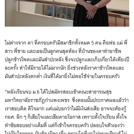
ไม่ต่างจาก ดา ที่ครอบครัวมีสมาชิกทั้งหมด 5 คน คือพ่อ แม่ พี่
สาว พี่ชาย และเธอเป็นลูกคนสุดท้อง ที่บ้านของดาทำอาชีพ
ปลูกข้าวโพดและมันสำปะหลัง ซึ่งจะปลูกและเก็บเกี่ยวได้เพียงปี
ละครั้ง ทำให้มีรายได้ไม่มากนัก ยิ่งช่วงหลังราคาข้าวโพดและ
มันสำปะหลังตกต่ำ เงินที่ได้มายิ่งไม่พอใช้จ่ายในครอบครัว
“หลังเรียนจบ ม.6 ได้ไปสมัครสอบเข้าคณะสาธารณสุข
มหาวิทยาลัยราชภัฏกำแพงเพชร ซึ่งตอนนั้นประกาศผลแล้วว่า
เราสอบติด ดีใจมาก แต่แม่บอกว่าไม่มีเงินส่งเสีย อาจจะต้องกู้
กยศ. ลึก ๆ ก็เสียใจและเสียดายโอกาส เพราะตั้งใจเรียน ตั้งใจ
ทำข้อสอบอย่างเต็มที่ แต่ก็เข้าใจครอบครัว ปลอบใจตัวเองว่า
ไม่เป็นไรหรอก มันต้องมีทางอื่น ตราบใดที่เราไม่หยุดเรียนรู้ ไม่