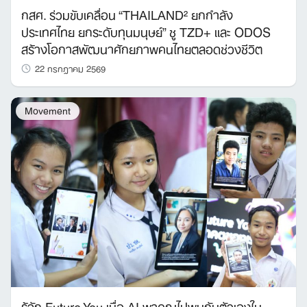
กสศ. ร่วมขับเคลื่อน “THAILAND² ยกกำลัง
ประเทศไทย ยกระดับทุนมนุษย์” ชู TZD+ และ ODOS
สร้างโอกาสพัฒนาศักยภาพคนไทยตลอดช่วงชีวิต
22 กรกฎาคม 2569
Movement
รู้จัก Future You เมื่อ AI พาคุณไปพบกับตัวเองใน