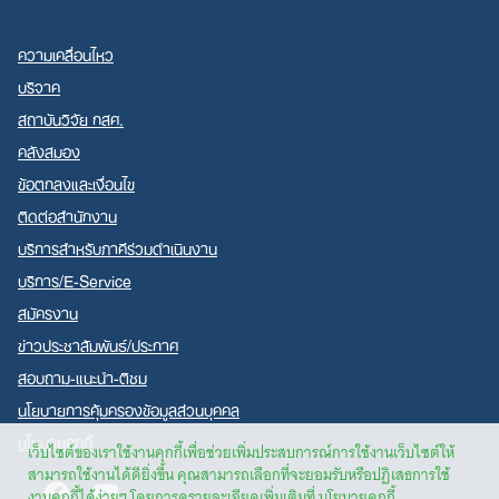
ความเคลื่อนไหว
บริจาค
สถาบันวิจัย กสศ.
คลังสมอง
ข้อตกลงและเงื่อนไข
ติดต่อสำนักงาน
บริการสำหรับภาคีร่วมดำเนินงาน
บริการ/E-Service
สมัครงาน
ข่าวประชาสัมพันธ์/ประกาศ
สอบถาม-แนะนำ-ติชม
นโยบายการคุ้มครองข้อมูลส่วนบุคคล
นโยบายคุกกี้
เว็บไซต์ของเราใช้งานคุกกี้เพื่อช่วยเพิ่มประสบการณ์การใช้งานเว็บไซต์ให้
สามารถใช้งานได้ดียิ่งขึ้น คุณสามารถเลือกที่จะยอมรับหรือปฏิเสธการใช้
Facebook
Youtube
งานคุกกี้ได้ง่ายๆ โดยการดูรายละเอียดเพิ่มเติมที่
นโยบายคุกกี้