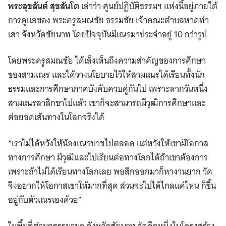
พระสุขสันต์ สุขสันโต
เล่าว่า ศูนย์ปฏิบัติธรรมฯ แห่งนี้อยู่ภายใต้
การดูแลของ พระครูสมณชัย ธรรมชัย เจ้าคณะตำบลหาดท่า
เสา จังหวัดชัยนาท โดยปัจจุบันมีเณรมาประจำอยู่ 10 กว่ารูป
โดยพระครูสมณชัย ได้เล็งเห็นถึงความสำคัญของการศึกษา
ของสามเณร และได้วางนโยบายไว้ให้สามเณรได้เรียนทั้งนัก
ธรรมและการศึกษาภาคบังคับควบคู่กันไป เพราะหากวันหนึ่ง
สามเณรลาสิกขาไปแล้ว เขาก็จะสามารถมีวุฒิการศึกษาและ
ต่อยอดเส้นทางในโลกจริงได้
“เราไม่ได้หวังให้น้องเณรบวชไปตลอด แต่หวังให้เขามีโอกาส
ทางการศึกษา มีวุฒิและไปเรียนต่อทางโลกได้ถ้าเขาต้องการ
เพราะถ้าไม่ได้เรียนทางโลกเลย พอสึกออกมาก็หางานยาก วัด
จึงอยากให้โอกาสเขาให้มากที่สุด ส่วนจะไปได้ไกลแค่ไหน ก็ขึ้น
อยู่กับตัวเณรเองด้วย”
ในพื้นที่ตำบลธรรมามูล จังหวัดชัยนาท วัดคือหนึ่งในโครงสร้าง