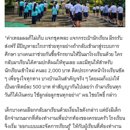
“ค่าเทอมผมก็ไม่เก็บ แจกชุดพละ แจกกระเป๋านักเรียน มีรถรับ
Search
ส่งฟรี มีปัญหาอะไรเราช่วยทุกอย่างถ้ากลับเข้ามาสู่ระบบการ
for:
ศึกษา บางคนเราช่วยกันซื้อจักรยานให้ปั่นมาโรงเรียนด้วย ใคร
กลับมาเรียนได้ตามปกติผมให้ทุนเลย และมีทุนให้สำหรับ
นักเรียนเข้าใหม่ คนละ 2,000 บาท ติดประกาศหน้าโรงเรียนชัด
ๆ เพื่อจูงใจทุกทาง บางบ้านเงินสำคัญจริง ๆ โดยผมก็แบ่งให้
เป็นอาทิตย์ละ 500 บาท ทำสัญญากันไปเลยว่า ถ้ามาเรียนทุก
วันก็ได้เงินครบ ใช้ลูกล่อลูกชนทุกอย่าง” ผอ.ไชยโพธิ์ กล่าว
เด็กบางคนเลือกกลับมาเรียนด้วยเงื่อนไขดังกล่าว แต่ยังมีเด็ก
อีกจำนวนมากที่ต้องทำงานเพื่อปากท้องของครอบครัว โรงเรียน
จึงเริ่ม ‘ออกแบบและจัดการเรียนรู้’ ให้กับผู้เรียนที่ต้องทำงาน