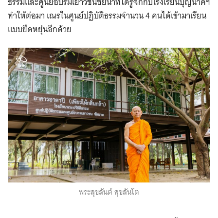
ธรรมและศูนย์อบรมเยาวชนชัยนาทได้รู้จักกับโรงเรียนบุญนาคฯ
ทำให้ต่อมา เณรในศูนย์ปฏิบัติธรรมจำนวน 4 คนได้เข้ามาเรียน
แบบยืดหยุ่นอีกด้วย
พระสุขสันต์ สุขสันโต