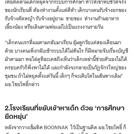
เพื่อติดตามเด็กหลุดจากระบบการศึกษา ทำให้เขาพบชีวิตจริง
ของนักเรียนที่ ต้องทำงานตั้งแต่ตีห้า เด็กบางคนรับจ้างยกของ
รับจ้างตัดหญ้า รับจ้างอยู่ยาม ขายของ ทำงานร้านอาหาร
เลี้ยงน้อง หรือเดินตามพ่อแม่ไปเป็นแรงงานรายวัน
“เด็กคนแรกที่ผมตามกลับมาเรียน อุ้มลูกวัยแค่สองเดือนมา
ด้วย บางคนเพิ่งกลับเข้าระบบได้ไม่ทันไร ก็มีหมายจับเรื่องบัญชี
ม้าตามมา พอไล่ดูทีละเคสถึงเห็นว่าเด็กเหล่านี้ช่วยตัวเองไม่ได้
ครอบครัวก็พึ่งพาไม่ได้ และกำลังจะกลายเป็นวัฏจักรใหญ่ของ
ชุมชน ถ้าไม่หยุดตั้งแต่วันนี้ เด็กๆ ก็จะเติบโตในเส้นทางเดิม”
ผอ.ไชยโพธิ์กล่าว
2.โรงเรียนที่ขยับเข้าหาเด็ก ด้วย ‘การศึกษา
ยืดหยุ่น’
หลังจากวางเข็มทิศ BOONNAK ไว้เป็นฐานคิด ผอ.ไชยโพธิ์ ก็