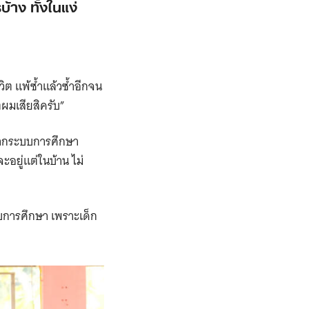
าง ทั้งในแง่
วิต แพ้ซ้ำแล้วซ้ำอีกจน
ตผมเสียสิครับ”
กจากระบบการศึกษา
จะอยู่แต่ในบ้าน ไม่
บบการศึกษา เพราะเด็ก