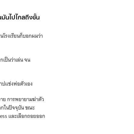
มันไปไกลถึงขั้น
ูในโรงเรียนก็บอกผมว่า
กเป็นว่าเล่น จน
าปแช่งพ่อตัวเอง
ัวตาย การพยายามฆ่าตัว
ออกในปัจจุบัน ขณะ
lessness และเลือกถอยออก