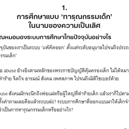
1.
การศึกษาแบบ ‘ทารุณกรรมเด็ก’
ในนามของความเป็นเลิศ
คุณหมอมองระบบการศึกษาไทยปัจจุบันอย่างไร
จุบันของเราเป็นระบบ ‘แพ้คัดออก’ ตั้งแต่ระดับอนุบาลไปจนถึงปร
กรรมเด็ก’
ือ abuse อ้างอิงตามหลักของพระราชบัญญัติคุ้มครองเด็ก ไม่ได้หม
ทำร้าย จิตใจ อารมณ์ สังคม เพศสภาพ ไปจนถึงมิติไซเบอร์ด้วย
buse สังคมมักจะนึกถึงพ่อแม่หรือผู้ใหญ่ที่ทำร้ายเด็ก แล้วเราก็ไปตาม
ยตั้งคำถามเลยคือ​​แล้วระบบล่ะ? ระบบการศึกษาที่ออกแบบมาให้เด็กจำ
อว่าเป็นการทารุณกรรมเด็กหรืออย่างไร?