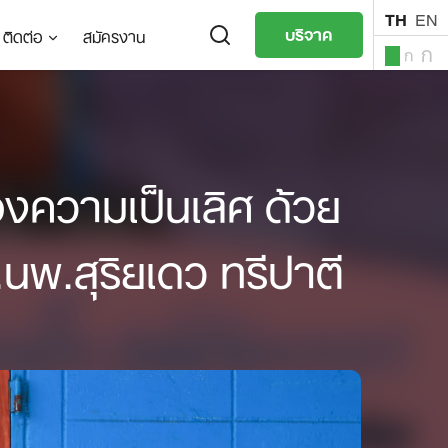
TH
EN
บริจาค
ติดต่อ
สมัครงาน
ก
ก
ก
TH
EN
องความเป็นเลิศ ด้วย
.นพ.สุริยเดว ทรีปาตี