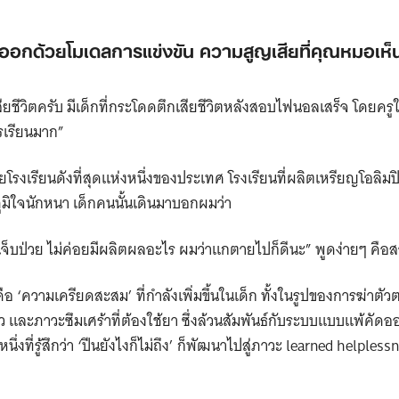
กออกด้วยโมเดลการแข่งขัน ความสูญเสียที่คุณหมอเห็น
สียชีวิตครับ มีเด็กที่กระโดดตึกเสียชีวิตหลังสอบไฟนอลเสร็จ โดยคร
ารเรียนมาก”
ยโรงเรียนดังที่สุดแห่งหนึ่งของประเทศ โรงเรียนที่ผลิตเหรียญโอลิมปิ
ิใจนักหนา เด็กคนนั้นเดินมาบอกผมว่า
เจ็บป่วย ไม่ค่อยมีผลิตผลอะไร ผมว่าแกตายไปก็ดีนะ” พูดง่ายๆ คือส
คือ ‘ความเครียดสะสม’ ที่กำลังเพิ่มขึ้นในเด็ก ทั้งในรูปของการฆ่าต
ยว และภาวะซึมเศร้าที่ต้องใช้ยา ซึ่งล้วนสัมพันธ์กับระบบแบบแพ้คัด
นึ่งที่รู้สึกว่า ‘ปีนยังไงก็ไม่ถึง’ ก็พัฒนาไปสู่ภาวะ learned help