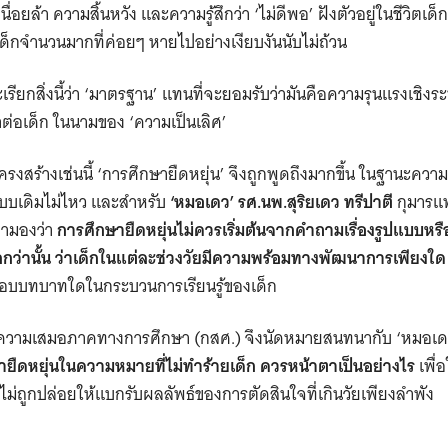
นื่อยล้า ความสิ้นหวัง และความรู้สึกว่า ‘ไม่ดีพอ’ ฝังตัวอยู่ในชีวิตเด็ก
็กจำนวนมากที่ค่อยๆ หายไปอย่างเงียบงันนับไม่ถ้วน
ะเรียกสิ่งนี้ว่า ‘มาตรฐาน’ แทนที่จะยอมรับว่ามันคือความรุนแรงเชิ
ำต่อเด็ก ในนามของ ‘ความเป็นเลิศ’
รงสร้างเช่นนี้ ‘การศึกษายืดหยุ่น’ จึงถูกพูดถึงมากขึ้น ในฐานะ
ระบบเดิมไม่ไหว และสำหรับ
‘หมอเดว’ รศ.นพ.สุริยเดว ทรีปาตี
กุมารแพ
เขามองว่า
การศึกษายืดหยุ่นไม่ควรเริ่มต้นจากคำถามเรื่องรูปแบบหรือ
ึกกว่านั้น ว่าเด็กในแต่ละช่วงวัยมีความพร้อมทางพัฒนาการเพียงใด
ชอบบทบาทใดในกระบวนการเรียนรู้ของเด็ก
ื่อความเสมอภาคทางการศึกษา (กสศ.) จึงนัดหมายสนทนากับ ‘หมอเดว’
ยืดหยุ่นในความหมายที่ไม่ทำร้ายเด็ก ควรหน้าตาเป็นอย่างไร
เพื่อ
ม่ถูกปล่อยให้แบกรับผลลัพธ์ของการตัดสินใจที่เกินวัยเพียงลำพัง