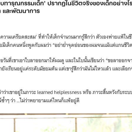
บทารุณกรรมเด็ก’ ปรากฏในชีวิตจริงของเด็กอย่างไรบ้
Search
ต และพัฒนาการ
for:
 ‘ความเครียดสะสม’ ที่ทำให้เด็กจำนวนมากรู้สึกว่า ตัวเองพ่ายแพ้ในชี
คยมีเด็กคนหนึ่งพูดกับผมว่า “อย่าย่ำจุดอ่อนของผมจนแม้แต่แกนชีวิ
้ คือวันที่เขาเอาใบลาออกมาให้ผมดู และในใบนั้นเขียนว่า “ขอลาออ
ายังเรียนอยู่แค่ระดับมัธยมต้น แต่เขารู้สึกว่ามันไม่ไหวแล้ว และเลือก
ำว่าเขาอยู่ในภาวะ learned helplessness หรือ ภาวะสิ้นหวังกับระ
ซ้ำๆ ว่า …ไม่ว่าพยายามแค่ไหนก็แพ้อยู่ดี