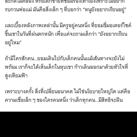
สะกดไม่คล่อง หรือเด็กชายที่ซ่อมรองเท้าเองเพราะไม่อยาก
รบกวนพ่อแม่ มันคือสิ่งเล็ก ๆ ที่บอกว่า “หนูยังอยากเรียนอยู่”
และเบื้องหลังภาพเหล่านั้น มีครูอยู่คนหนึ่ง ที่ยอมขี่มอเตอร์ไซค์
ขึ้นเขาในวันที่ฝนตกหนัก เพื่อแค่จะถามเด็กว่า “ยังอยากเรียน
อยู่ไหม”
ถ้ามีใครสักคน…ยอมเดินไปกับเด็กคนนั้นแม้เส้นทางจะยังไม่
พร้อม เราก็จะได้เห็นเด็กในหุบเขา ก้าวเดินออกมาด้วยหัวใจที่
สูงเทียมฟ้า
เพราะบางครั้ง สิ่งที่เปลี่ยนอนาคต ไม่ใช่นโยบายใหญ่โต แต่คือ
ความเชื่อเล็ก ๆ ของใครคนหนึ่ง ว่าเด็กทุกคน…มีสิทธิจะฝัน