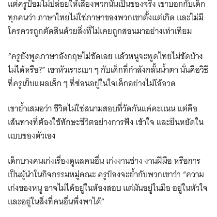
แต่ครูป๋อมไม่ปล่อยให้เสียงพวกนั้นเป็นของจริง เขาบอกกับเด็ก
ทุกคนว่า ภาษาไทยไม่ใช่ภาษาของพวกเขาตั้งแต่เกิด และไม่มี
ใครควรถูกตัดสินด้วยสิ่งที่ไม่เคยถูกสอนมาอย่างเท่าเทียม
“ครูยังพูดภาษาอังกฤษไม่ชัดเลย แล้วหนูจะพูดไทยไม่ชัดบ้าง
ไม่ได้หรือ?” เขาหัวเราะเบา ๆ กับเด็กที่กำลังกลั้นน้ำตา นั่นคือวิธี
Search
ที่ครูเย็บแผลเล็ก ๆ ที่ซ่อนอยู่ในใจเด็กอย่างไม่โอ้อวด
for:
เขาย้ำเสมอว่า ชีวิตไม่ใช่สนามสอบที่วัดกันแค่คะแนน แต่คือ
เส้นทางที่ต้องใช้ทักษะชีวิตอย่างการฟัง เข้าใจ และยืนหยัดใน
แบบของตัวเอง
เด็กบางคนเก่งเรื่องดูแลคนอื่น เก่งงานช่าง งานฝีมือ หรือการ
เป็นผู้นำในกิจกรรมหมู่คณะ ครูป๋องจะย้ำกับพวกเขาว่า “ความ
เก่งของหนู อาจไม่ได้อยู่ในห้องสอบ แต่มันอยู่ในมือ อยู่ในหัวใจ
และอยู่ในสิ่งที่คนอื่นพึ่งพาได้”