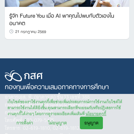
รู้จัก Future You เมื่อ AI พาคุณไปพบกับตัวเองใน
อนาคต
21 กรกฎาคม 2569
กองทุนเพื่อความเสมอภาคทางการศึกษา
อาคารเอส. พี. (อาคารเอ) ชั้น 13 เลขที่ 388
เว็บไซต์ของเราใช้งานคุกกี้เพื่อช่วยเพิ่มประสบการณ์การใช้งานเว็บไซต์ให้
ถนนพหลโยธิน แขวงสามเสนใน เขตพญาไท
สามารถใช้งานได้ดียิ่งขึ้น คุณสามารถเลือกที่จะยอมรับหรือปฏิเสธการใช้
กรุงเทพมหานคร 10400
งานคุกกี้ได้ง่ายๆ โดยการดูรายละเอียดเพิ่มเติมที่
นโยบายคุกกี้
โทรศัพท์ : 02-079-5475
การตั้งค่า
ไม่อนุญาต
อนุญาต
โทรสาร: 02-619-1810, 02-619-1812