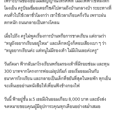
เพราะบ้านของเธอไม่มีสัญญาณโทรศัพท์ ไม่มีไฟฟ้าใช้หลังหก
โมงเย็น ครูป๋อมขี่มอเตอร์ไซค์ไปตามถึงบ้านกลางป่า ระยะทางที่
คนทั่วไปใช้เวลาชั่วโมงกว่า เขาใช้เวลาเกือบครึ่งวัน เพราะฝน
ตกหนัก ถนนกลายเป็นทางโคลน
เมื่อไปถึง ครูไม่พูดเรื่องการบ้านหรือการขาดเรียน แต่ถามว่า
“หนูยังอยากเรียนอยู่ไหม” และเด็กหญิงก็ตอบเสียงเบา ๆ ว่า
“หนูอยากเรียนค่ะ แต่หนูไม่มีรองเท้า ไม่มีเงินเลยค่ะครู”
วันถัดมา ฟ้ากลับมาโรงเรียนพร้อมรองเท้าที่มีรอยซ่อม และทุน
300 บาทจากโครงการพ่อแม่อุปถัมภ์ เธอเริ่มออมเงินกับ
ธนาคารโรงเรียน และกลายเป็นเด็กที่ขยันที่สุดในหอพัก ทุกเย็น
จะเห็นเธออ่านหนังสือให้เพื่อนฟังข้างกองไฟ
วันนี้ ฟ้าอยู่ชั้น ม.5 เธอมีเงินออมเกือบ 8,000 บาท และยังส่ง
จดหมายขอบคุณผู้มีอุปการะคุณทุกเดือนอย่างสม่ำเสมอ