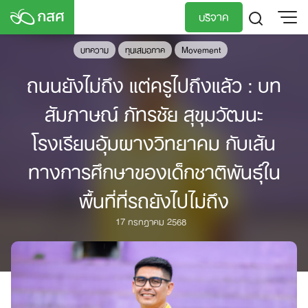
Skip
บริจาค
to
content
บทความ
ทุนเสมอภาค
Movement
TH
EN
ถนนยังไม่ถึง แต่ครูไปถึงแล้ว : บท
สัมภาษณ์​ ภัทรชัย สุขุมวัฒนะ
โรงเรียนอุ้มผางวิทยาคม กับเส้น
ทางการศึกษาของเด็กชาติพันธุ์ใน
พื้นที่ที่รถยังไปไม่ถึง
17 กรกฎาคม 2568