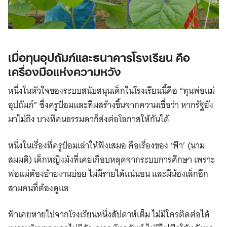
เมื่อทุนอุปถัมภ์และธนาคารโรงเรียน คือ
เครื่องมือแห่งความหวัง
หนึ่งในหัวใจของระบบสนับสนุนเด็กในโรงเรียนนี้คือ “ทุนพ่อแม่
อุปถัมภ์” ซึ่งครูป๋อมและทีมสร้างขึ้นจากความเชื่อว่า หากรัฐยัง
มาไม่ถึง บางทีคนธรรมดาก็ส่งต่อโอกาสให้กันได้
หนึ่งในเรื่องที่ครูป๋อมเล่าให้ฟังเสมอ คือเรื่องของ ‘ฟ้า’ (นาม
สมมติ) เด็กหญิงม้งที่เคยเกือบหลุดจากระบบการศึกษา เพราะ
พ่อแม่ต้องย้ายงานบ่อย ไม่มีรายได้แน่นอน และมีน้องเล็กอีก
สามคนที่ต้องดูแล
ฟ้าเคยหายไปจากโรงเรียนหนึ่งสัปดาห์เต็ม ไม่มีใครติดต่อได้