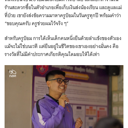
ร้านสะดวกซื้อในตัวอำเภอเพื่อเก็บเงินส่งน้องเรียน และดูแลแม่
ที่ป่วย เขายังส่งข้อความมาหาครูป๋อมในวันครูทุกปี พร้อมคำว่า
“ขอบคุณครับ ครูช่วยผมไว้จริง ๆ”
สำหรับครูป๋อม การได้เห็นเด็กคนหนึ่งยืนด้วยลำแข้งของตัวเอง
แม้จะไม่ใช่บนเวที แต่ยืนอยู่ในชีวิตของเขาเองอย่างมั่นคง คือ
รางวัลที่ไม่มีคำประกาศเกียรติคุณใดมอบให้ได้เท่า