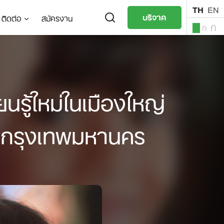
TH
EN
บริจาค
ติดต่อ
สมัครงาน
ก
ก
ก
TH
EN
ยนรู้ใหม่ในเมืองใหญ่
ารกรุงเทพมหานคร