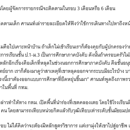
Search
โดยผู้จัดการรายกรณีจะติดตามในรอบ 3 เดือนหรือ 6 เดือน
for:
ามเด็ก ศานนท์เล่ารายละเอียดให้ฟังว่าใช้การเดินทางไปหาถึงหน้าบ
เดิมคือไปเคาะหน้าบ้าน ถ้าเด็กไม่เข้าเรียนเราก็ต้องคุยกับผู้ปกครองว่าถ
ารเรียนชั้น ป.1-ม.3 เป็นการศึกษาภาคบังคับ ดังนั้นถ้าครอบครัวไม
าหลักอีกเรื่องคือเด็กที่หลุดในช่วงนอกการศึกษาภาคบังคับ คือชั้นอ
โจทย์ยาก เราก็ต้องมาดูว่าสาเหตุที่เขาหลุดออกจากระบบมีอะไรบ้าง บ
งตรงนี้เราต้องออกแบบการศึกษาที่ยืดหยุ่นขึ้นมา” ศานนท์พูดถึงภา
นพื้นที่ กทม.
่าวทำให้ทาง กทม. เปิดพื้นที่นำร่องที่เขตคลองเตย โดยใช้โรงเรียน
คน โดยสามารถเทียบหน่วยกิตแล้วรับวุฒิเทียบเท่าระดับชั้นมัธยมป
ม่ได้คิดว่าจะต้องมีหลักสูตรวิชาการ แต่เรามุ่งให้เขาไปสู่อาชีพ 