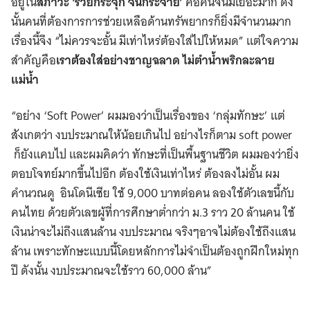
อยู่ใน
สภาวะ
‘รวยกระจุก จนกระจาย’
คือคนจนมีเยอะมาก ดัง
นั้นคนที่ต้องการการช่วยเหลือด้านทรัพยากรก็ยิ่งมีจำนวนมาก
เรื่องนี้จึง “ไม่ควรจะอั้น มีเท่าไหร่ต้องใส่ไปให้หมด” แต่ใจความ
สำคัญคือ
เราต้องใส่อย่างชาญฉลาด ไม่ตำน้ำพริกละลาย
แม่น้ำ
“อย่าง ‘Soft Power’ ผมมองว่าเป็นเรื่องของ ‘กลุ่มทักษะ’ แต่
สังเกตว่า งบประมาณให้น้อยเกินไป อย่างไรก็ตาม soft power
ก็ยังแคบไป และผมคิดว่า ทักษะที่เป็นพื้นฐานชีวิต ผมมองว่ายิ่ง
ตอบโจทย์มากขึ้นไปอีก ต้องใช้เงินเท่าไหร่ ต้องลงไม่อั้น ผม
คำนวณดู อินโดนีเซีย ใช้ 9,000 บาทต่อคน ลองใช้ตัวเลขนี้กับ
คนไทย ด้วยตัวเลขผู้ที่การศึกษาต่ำกว่า ม.3 ราว 20 ล้านคน ใช้
เงินน่าจะไม่ถึงแสนล้าน งบประมาณ จริงๆอาจไม่ต้องใช้ถึงแสน
ล้าน เพราะทักษะแบบนี้โดยหลักการไม่จำเป็นต้องถูกฝึกใหม่ทุก
ปี ดังนั้น งบประมาณจะใช้ราว 60,000 ล้าน”