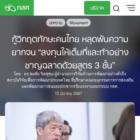
Skip
บริจาค
to
content
บทความ
Movement
TH
EN
กู้วิกฤตทักษะคนไทย หลุดพ้นความ
ยากจน “ลงทุนให้เต็มที่และทำอย่าง
ชาญฉลาดด้วยสูตร 3 ชั้น”
โดย : ดร.สมชัย จิตสุชน ผู้อำนวยการวิจัยด้านการพัฒนาอย่างทั่วถึง
สถาบันวิจัยเพื่อการพัฒนาประเทศไทย ที่ปรึกษาคณะอนุกรรมการการส่งเสริม
และพัฒนาเยาวชนและประชากรวัยแรงงานนอกระบบ กสศ.
12 มีนาคม 2567