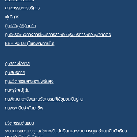
คณะกรรมการบริหาร
ผู้บริหาร
ศูนย์ข้อมูลกฎหมาย
คู่มือหรือแนวทางการให้บริการสำหรับผู้รับบริการหรือผู้มาติดต่อ
EEF Portal (ใช้เฉพาะภายใน)
ทุนสร้างโอกาส
ทุนเสมอภาค
ทุนนวัตกรรมสายอาชีพชั้นสูง
ทุนครูรัก(ษ์)ถิ่น
ทุนพัฒนาอาชีพและนวัตกรรมที่ใช้ชุมชนเป็นฐาน
ทุนพระกนิษฐาสัมมาชีพ
นวัตกรรมต้นแบบ
ระบบการแนะแนวดูแลสุขภาพจิตนักเรียนและระบบการดูแลช่วยเหลือนักเรียน
HERO OBEC CARE