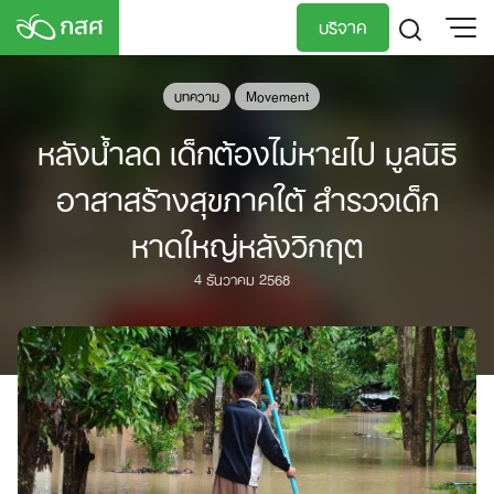
Skip
บริจาค
to
content
TH
EN
บทความ
Movement
หลังน้ำลด เด็กต้องไม่หายไป มูลนิธิ
อาสาสร้างสุขภาคใต้ สำรวจเด็ก
หาดใหญ่หลังวิกฤต
4 ธันวาคม 2568