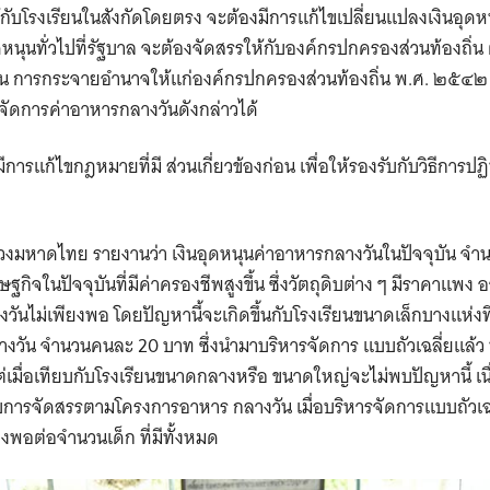
้กับโรงเรียนในสังกัดโดยตรง
จะต้องมีการแก้ไขเปลี่ยนแปลงเงินอุด
ดหนุนทั่วไปที่รัฐบาล
จะต้องจัดสรรให้กับองค์กรปกครองส่วนท้องถิ่
น
การกระจายอำนาจให้แก่องค์กรปกครองส่วนท้องถิ่น พ.ศ. ๒๕๔๒
ารจัดการค่าอาหารกลางวันดังกล่าวได้
งมีการแก้ไขกฎหมายที่มี
ส่วนเกี่ยวข้องก่อน เพื่อให้รองรับกับวิธีการปฏิ
งมหาดไทย รายงานว่า เงินอุดหนุนค่าอาหารกลางวันในปัจจุบัน จ
ิจในปัจจุบันที่มีค่าครองชีพสูงขึ้น ซึ่งวัตถุดิบต่าง ๆ มีราคาแพง
นไม่เพียงพอ โดยปัญหานี้จะเกิดขึ้นกับโรงเรียนขนาดเล็กบางแห่งที่
กลางวัน จำนวนคนละ
20
บาท ซึ่งนำมาบริหารจัดการ
แบบถัวเฉลี่ยแล้
ต่เมื่อเทียบกับโรงเรียนขนาดกลางหรือ
ขนาดใหญ่จะไม่พบปัญหานี้ เนื
บการจัดสรรตามโครงการอาหาร
กลางวัน เมื่อบริหารจัดการแบบถัวเฉ
ียงพอต่อจำนวนเด็ก
ที่มีทั้งหมด