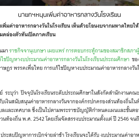
นายกฯหนุนเพิ่มค่าอาหารกลางวันโรงเรียน
บเพิ่มค่าอาหารกลางวันในโรงเรียน เห็นด้วยโอนงบจากมหาดไทยให
มคล่องตัวทันเปิดภาคเรียน
่านมา
ราชกิจจานุเบกษา เผยแพร่ การตอบกระทู้ถามของ
สมาชิกสภาผู
ารแก้ไขปัญหางบประมาณค่าอาหารกลางวันในโรงเรียนประถมศึกษา
ของ
นราษฎร พรรคเพื่อไทย
การแก้ไขปัญหางบประมาณค่าอาหารกลางวันใ
ย์ ระบุว่า ปัจจุบันโรงเรียนระดับประถมศึกษาในสังกัดสำนักงานคณ
้รับเงินสนับสนุนค่าอาหารกลางวันจากองค์กรปกครองส่วนท้องถิ่นในพื
ำบลและเทศบาล ซึ่งเป็นไปตามพระราชบัญญัติกำหนดแผนและขั้นตอ
วนท้องถิ่น พ.ศ.
2542
โดยเริ่มจัดสรรงบประมาณตั้งแต่
ปี
2546
จนถึ
 ประสบปัญหาการเบิกจ่ายล่าช้า โรงเรียนจะได้รับ
งบประมาณค่าอาหา