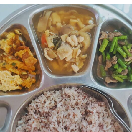
Search
for: