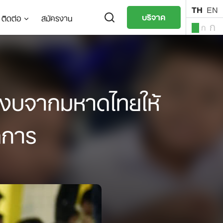
TH
EN
บริจาค
ติดต่อ
สมัครงาน
ก
ก
ก
TH
EN
นงบจากมหาดไทยให้
ดการ