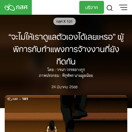
Skip
บริจาค
to
content
กสศ X 101
TH
EN
“จะไม่ให้เราดูแลตัวเองได้เลยเหรอ” ผู้
พิการกับกำแพงการจ้างงานที่ยัง
กีดกัน
โดย : วจนา วรรลยางกูร
ภาพประกอบ : พิรุฬพร นามมูลน้อย
24 มีนาคม 2568