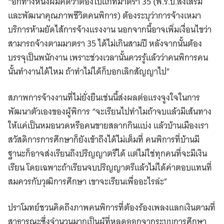
“อีกทางหนึ่งผมคิดว่าต้องไปแก้ที่มาตรา 35 (พ.ร.บ.ส่งเสริม
และพัฒนาคุณภาพชีวิตคนพิการ) ต้องระบุว่าการจ้างเหมา
บริการห้ามยัดไส้การจ้างแรงงาน นอกจากนี้อาจเพิ่มเงื่อนไขว่า
สามารถจ้างตามมาตรา 35 ได้ไม่เกินสามปี หลังจากนั้นต้อง
บรรจุเป็นพนักงาน เพราะช่วงเวลานั้นควรรู้แล้วว่าคนพิการคน
นั้นทำงานได้ไหม ถ้าทำไม่ได้ก็บอกเลิกสัญญาไป”
สภาพการจ้างงานที่ไม่ยั่งยืนเช่นนี้ส่งผลต่อแรงจูงใจในการ
พัฒนาตัวเองของผู้พิการ “จะเรียนไปทําไมถ้าจบแล้วมีเส้นทาง
ให้แค่เป็นหมอนวดหรือคนขายสลากกินแบ่ง แล้วบ้านเมืองเรา
สวัสดิการการศึกษาก็ยังเข้าถึงได้ไม่เต็มที่ คนพิการที่บ้านมี
ฐานะก็อาจส่งเรียนถึงปริญญาตรีได้ แต่ไม่ใช่ทุกคนที่จะมีเงิน
เรียน โดยเฉพาะถ้าเรียนจบปริญญาตรีแล้วไม่ได้ค่าตอบแทนที่
สมควรกับวุฒิการศึกษา เขาจะเรียนเพื่ออะไรล่ะ”
ปราโมทย์ชวนคิดถึงภาพคนพิการที่ต้องร้องเพลงแลกเงินตามที่
สาธารณะซึ่งจำนวนมากเป็นผู้ที่หลุดออกจากระบบการศึกษา