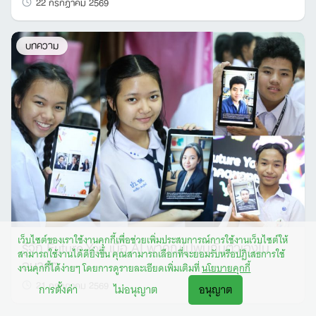
22 กรกฎาคม 2569
บทความ
เว็บไซต์ของเราใช้งานคุกกี้เพื่อช่วยเพิ่มประสบการณ์การใช้งานเว็บไซต์ให้
รู้จัก Future You เมื่อ AI พาคุณไปพบกับตัวเองใน
สามารถใช้งานได้ดียิ่งขึ้น คุณสามารถเลือกที่จะยอมรับหรือปฏิเสธการใช้
อนาคต
งานคุกกี้ได้ง่ายๆ โดยการดูรายละเอียดเพิ่มเติมที่
นโยบายคุกกี้
21 กรกฎาคม 2569
การตั้งค่า
ไม่อนุญาต
อนุญาต