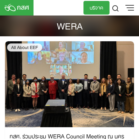
Skip
บริจาค
to
content
WERA
TH
EN
All About EEF
กสศ. ร่วมประชุม WERA Council Meeting ณ นคร