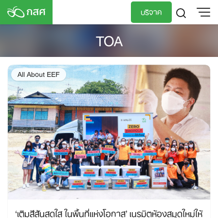
Skip
บริจาค
to
content
TOA
TH
EN
All About EEF
‘เติมสีสันสดใส ในพื้นที่แห่งโอกาส’ เนรมิตห้องสมุดใหม่ให้