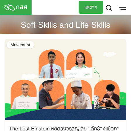
Skip
บริจาค
to
content
Soft Skills and Life Skills
TH
EN
Movement
The Lost Einstein หยุดวงจรสูญเสีย “เด็กช้างเผือก”