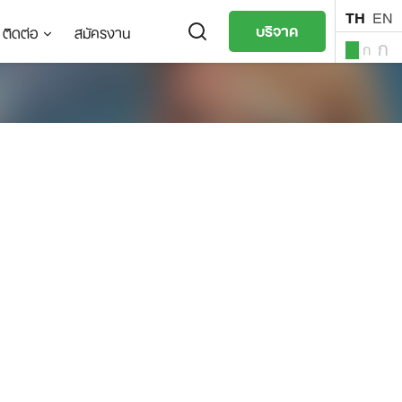
TH
EN
บริจาค
ติดต่อ
สมัครงาน
ก
ก
ก
TH
EN