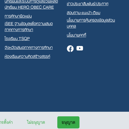
นักเรียนและระบบการดูแลช่วยเหลือ
ข่าวประชาสัมพันธ์/ประกาศ
นักเรียน HERO OBEC CARE
สอบถาม-แนะนำ-ติชม
การศึกษายืดหยุ่น
นโยบายการคุ้มครองข้อมูลส่วน
iSEE ฐานข้อมูลเพื่อความเสมอ
บุคคล
ภาคทางการศึกษา
นโยบายคุกกี้
โรงเรียน TSQP
จังหวัดเสมอภาคทางการศึกษา
Facebook
Youtube
ห้องเรียนความคิดสร้างสรรค์
รตั้งค่า
ไม่อนุญาต
อนุญาต