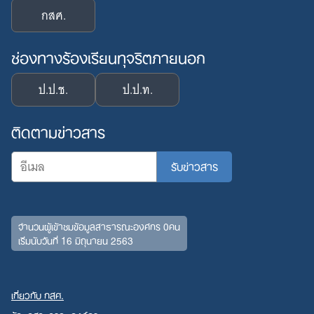
กสศ.
ช่องทางร้องเรียนทุจริตภายนอก
ป.ป.ช.
ป.ป.ท.
ติดตามข่าวสาร
จำนวนผู้เข้าชมข้อมูลสาธารณะองค์กร 0คน
Search
เริ่มนับวันที่ 16 มิถุนายน 2563
for:
เกี่ยวกับ กสศ.