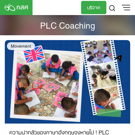
Skip
บริจาค
to
content
PLC Coaching
TH
EN
Movement
ความน่ากลัวของภาษาอังกฤษจงหายไป ! PLC