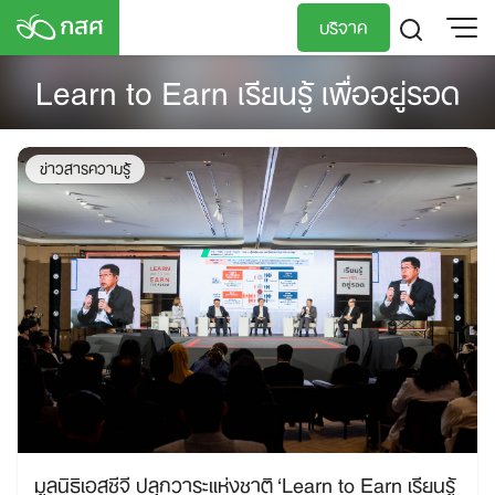
Skip
บริจาค
to
content
Learn to Earn เรียนรู้ เพื่ออยู่รอด
TH
EN
ข่าวสารความรู้
มูลนิธิเอสซีจี ปลุกวาระแห่งชาติ ‘Learn to Earn เรียนรู้