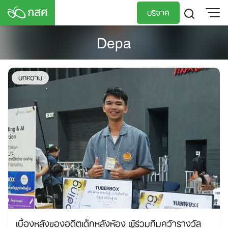
Skip
บริจาค
to
content
Depa
TH
EN
บทความ
เบื้องหลังของอดีตเด็กหลังห้อง ผู้ร่วมทีมคว้ารางวัล