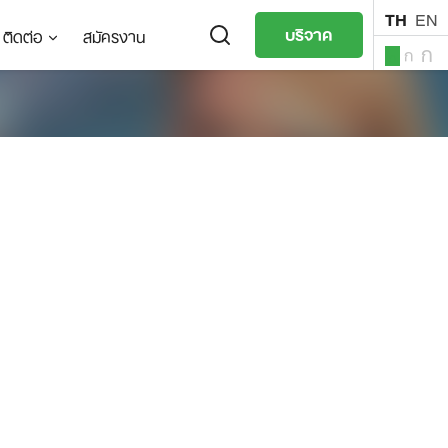
TH
EN
บริจาค
ติดต่อ
สมัครงาน
ก
ก
ก
TH
EN