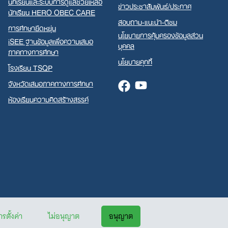
นักเรียนและระบบการดูแลช่วยเหลือ
ข่าวประชาสัมพันธ์/ประกาศ
นักเรียน HERO OBEC CARE
สอบถาม-แนะนำ-ติชม
การศึกษายืดหยุ่น
นโยบายการคุ้มครองข้อมูลส่วน
iSEE ฐานข้อมูลเพื่อความเสมอ
บุคคล
ภาคทางการศึกษา
นโยบายคุกกี้
โรงเรียน TSQP
จังหวัดเสมอภาคทางการศึกษา
Facebook
Youtube
ห้องเรียนความคิดสร้างสรรค์
รตั้งค่า
ไม่อนุญาต
อนุญาต