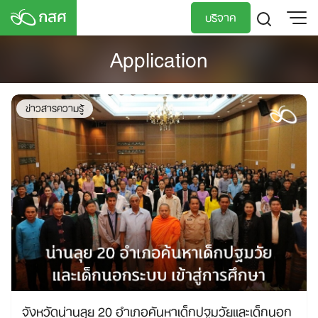
Skip
บริจาค
to
content
Application
TH
EN
ข่าวสารความรู้
จังหวัดน่านลุย 20 อำเภอค้นหาเด็กปฐมวัยและเด็กนอก