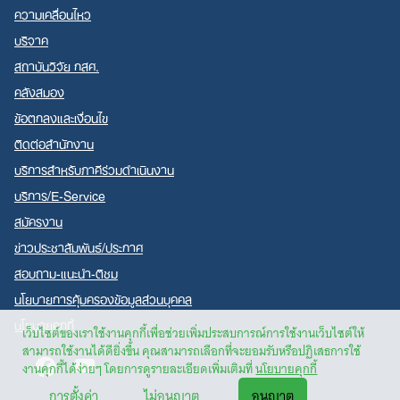
ความเคลื่อนไหว
บริจาค
สถาบันวิจัย กสศ.
คลังสมอง
ข้อตกลงและเงื่อนไข
ติดต่อสำนักงาน
บริการสำหรับภาคีร่วมดำเนินงาน
บริการ/E-Service
สมัครงาน
ข่าวประชาสัมพันธ์/ประกาศ
สอบถาม-แนะนำ-ติชม
นโยบายการคุ้มครองข้อมูลส่วนบุคคล
นโยบายคุกกี้
เว็บไซต์ของเราใช้งานคุกกี้เพื่อช่วยเพิ่มประสบการณ์การใช้งานเว็บไซต์ให้
สามารถใช้งานได้ดียิ่งขึ้น คุณสามารถเลือกที่จะยอมรับหรือปฏิเสธการใช้
Facebook
Youtube
งานคุกกี้ได้ง่ายๆ โดยการดูรายละเอียดเพิ่มเติมที่
นโยบายคุกกี้
การตั้งค่า
ไม่อนุญาต
อนุญาต