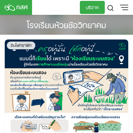
Skip
บริจาค
to
content
โรงเรียนห้วยซ้อวิทยาคม
TH
EN
อินโฟกราฟิก