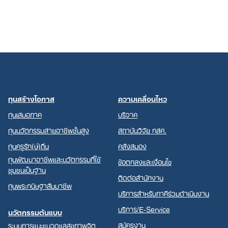
ทุนสร้างโอกาส
ความเคลื่อนไหว
ทุนเสมอภาค
บริจาค
ทุนนวัตกรรมสายอาชีพชั้นสูง
สถาบันวิจัย กสศ.
ทุนครูรัก(ษ์)ถิ่น
คลังสมอง
ทุนพัฒนาอาชีพและนวัตกรรมที่ใช้
ข้อตกลงและเงื่อนไข
ชุมชนเป็นฐาน
ติดต่อสำนักงาน
ทุนพระกนิษฐาสัมมาชีพ
บริการสำหรับภาคีร่วมดำเนินงาน
บริการ/E-Service
นวัตกรรมต้นแบบ
สมัครงาน
ระบบการแนะแนวดูแลสุขภาพจิต