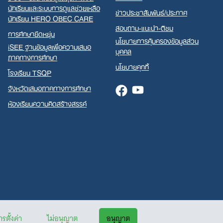
นักเรียนและระบบการดูแลช่วยเหลือ
ข่าวประชาสัมพันธ์/ประกาศ
นักเรียน HERO OBEC CARE
สอบถาม-แนะนำ-ติชม
การศึกษายืดหยุ่น
นโยบายการคุ้มครองข้อมูลส่วน
iSEE ฐานข้อมูลเพื่อความเสมอ
บุคคล
ภาคทางการศึกษา
นโยบายคุกกี้
โรงเรียน TSQP
จังหวัดเสมอภาคทางการศึกษา
Facebook
Youtube
ห้องเรียนความคิดสร้างสรรค์
รตั้งค่า
ไม่อนุญาต
อนุญาต