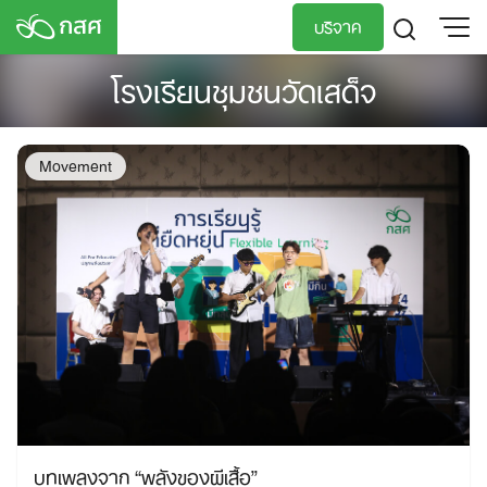
Skip
บริจาค
to
content
โรงเรียนชุมชนวัดเสด็จ
TH
EN
Movement
บทเพลงจาก “พลังของผีเสื้อ”