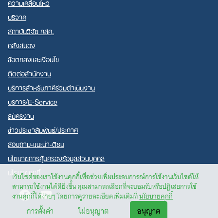
ความเคลื่อนไหว
บริจาค
สถาบันวิจัย กสศ.
คลังสมอง
ข้อตกลงและเงื่อนไข
ติดต่อสำนักงาน
บริการสำหรับภาคีร่วมดำเนินงาน
บริการ/E-Service
สมัครงาน
ข่าวประชาสัมพันธ์/ประกาศ
สอบถาม-แนะนำ-ติชม
นโยบายการคุ้มครองข้อมูลส่วนบุคคล
นโยบายคุกกี้
เว็บไซต์ของเราใช้งานคุกกี้เพื่อช่วยเพิ่มประสบการณ์การใช้งานเว็บไซต์ให้
สามารถใช้งานได้ดียิ่งขึ้น คุณสามารถเลือกที่จะยอมรับหรือปฏิเสธการใช้
Facebook
Youtube
งานคุกกี้ได้ง่ายๆ โดยการดูรายละเอียดเพิ่มเติมที่
นโยบายคุกกี้
การตั้งค่า
ไม่อนุญาต
อนุญาต