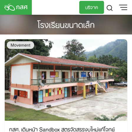
Skip
บริจาค
to
content
โรงเรียนขนาดเล็ก
TH
EN
Movement
กสศ. เดินหน้า Sandbox สูตรจัดสรรงบใหม่แก้โจทย์