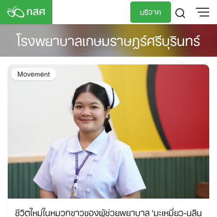
Skip
บริจาค
to
content
โรงพยาบาลเกษมราษฎร์ศรีบุรินทร์
TH
EN
Movement
ชีวิตใหม่ในหมวกขาวของผู้ช่วยพยาบาล ‘มะเหมี่ยว-นลิน