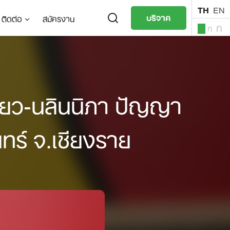
TH
EN
บริจาค
ติดต่อ
สมัครงาน
ก
ก
ก
TH
EN
ี่ยว-นลินนิภา ปัญญา
ทร์ จ.เชียงราย