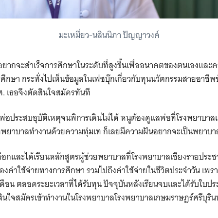
มะเหมี่ยว-นลินนิภา ปัญญาวงค์
ี่อยากจะสำเร็จการศึกษาในระดับที่สูงขึ้นเพื่ออนาคตของตนเองและค
ษา กระทั่งไปเห็นข้อมูลในเฟซบุ๊กเกี่ยวกับทุนนวัตกรรมสายอาชีพชั้น
. เธอจึงตัดสินใจสมัครทันที
นพ่อประสบอุบัติเหตุจนพิการเดินไม่ได้ หนูต้องดูแลพ่อที่โรงพยาบาล
น้าที่พยาบาลทำงานด้วยความทุ่มเท ก็เลยมีความฝันอยากจะเป็นพยาบา
ือกและได้เรียนหลักสูตรผู้ช่วยพยาบาลที่โรงพยาบาลเชียงรายประชานุเ
องค่าใช้จ่ายทางการศึกษา รวมไปถึงค่าใช้จ่ายในชีวิตประจำวัน เพรา
ือน ตลอดระยะเวลาที่ได้รับทุน ปัจจุบันหลังเรียนจบและได้รับใบประ
ินใจสมัครเข้าทำงานในโรงพยาบาลโรงพยาบาลเกษมราษฎร์ศรีบุรินทร์ 