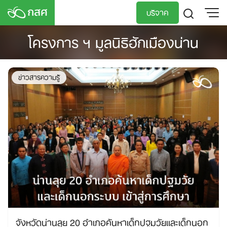
Skip
บริจาค
to
content
โครงการ ฯ มูลนิธิฮักเมืองน่าน
TH
EN
ข่าวสารความรู้
จังหวัดน่านลุย 20 อำเภอค้นหาเด็กปฐมวัยและเด็กนอก