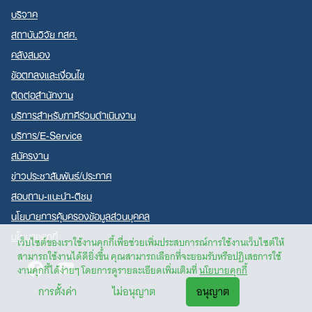
บริจาค
สถาบันวิจัย กสศ.
คลังสมอง
ข้อตกลงและเงื่อนไข
ติดต่อสำนักงาน
บริการสำหรับภาคีร่วมดำเนินงาน
บริการ/E-Service
สมัครงาน
ข่าวประชาสัมพันธ์/ประกาศ
สอบถาม-แนะนำ-ติชม
นโยบายการคุ้มครองข้อมูลส่วนบุคคล
นโยบายคุกกี้
เว็บไซต์ของเราใช้งานคุกกี้เพื่อช่วยเพิ่มประสบการณ์การใช้งานเว็บไซต์ให้
สามารถใช้งานได้ดียิ่งขึ้น คุณสามารถเลือกที่จะยอมรับหรือปฏิเสธการใช้
Facebook
Youtube
งานคุกกี้ได้ง่ายๆ โดยการดูรายละเอียดเพิ่มเติมที่
นโยบายคุกกี้
การตั้งค่า
ไม่อนุญาต
อนุญาต