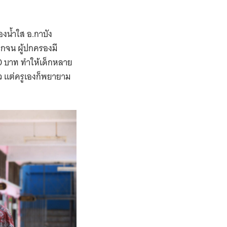
องน้ำใส อ.กาบัง
ากจน ผู้ปกครองมี
00 บาท ทำให้เด็กหลาย
ัว แต่ครูเองก็พยายาม