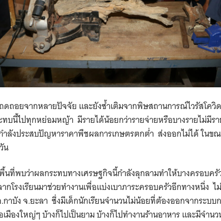
ังถดถอยจากหลายปัจจัย และยังซ้ำเติมจากพิษสถานการณ์ไวรัสโควิด
ะทบนี้ไปทุกหย่อมหญ้า มีรายได้น้อยกว่ารายจ่ายหรือบางรายไม่มีราย
รกำลังประสบปัญหาราคาพืชผลการเกษตรตกต่ำ ส่งออกไม่ได้ ในขณะที
วัน
้นที่พบว่าผลกระทบทางเศรษฐกิจนี้กำลังลุกลามทำให้บางครอบครัวท
โรงเรียนมาช่วยทำงานเพื่อแบ่งเบาภาระครอบครัวอีกทางหนึ่ง ไม่เว
.กาบัง จ.ยะลา ซึ่งมีเด็กนักเรียนจำนวนไม่น้อยที่ต้องออกจากระบบกา
เมืองใหญ่ๆ บ้างก็ไปเป็นยาม บ้างก็ไปทำงานร้านอาหาร และมีจำนวน