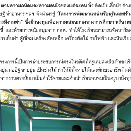
เรียน ตามความถนัดและความสนใจของแต่ละคน
ทั้ง ​ตัดเย็บเสื้อผ้า ช่าง
ฐ์ ทำอาหาร ฯลฯ จึงนำมาสู่ “
โครงการพัฒนาแหล่งเรียนรู้และสร้
ารมีงานทำ
”
ซึ่งมีกองทุนเพื่อความเสมอภาคทางการศึกษา หรือ กสศ
ี้
และด้วยการสนับสนุนจาก กสศ. ทำให้โรงเรียนสามารถจัดหาวัสดุ 
ักรเย็บผ้า ตู้เชื่อม เครื่องตัดเหล็ก เครื่องตัดไม้ กบไฟฟ้า และหินเ
า ​โครงการนี้เป็นการนำประสบการณ์ตรงในอดีตที่ครูเคยส่งเสียตัวเองเ
นปูน ก่ออิฐ ฉาบปูน เป็นช่างไม้ ทำให้มีทั้งรายได้และทักษะอาชีพติดต
ากงานตรงนั้นมาเป็นค่าใช้จ่ายและค่าเล่าเรียนจนจบเป็นครูมาถึงทุกว