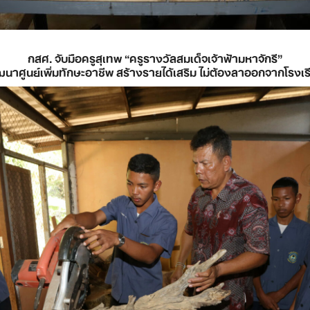
กสศ. จับมือครูสุเทพ “ครูรางวัลสมเด็จเจ้าฟ้ามหาจักรี”
ฒนาศูนย์เพิ่มทักษะอาชีพ สร้างรายได้เสริม ไม่ต้องลาออกจากโรงเร