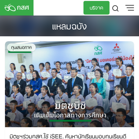
Skip
บริจาค
to
content
แหลมฉบัง
TH
EN
ทุนเสมอภาค
มิตซูฯร่วมกสศ.ใช้ iSEE. ค้นหานักเรียนมอบทุนเรียนดี