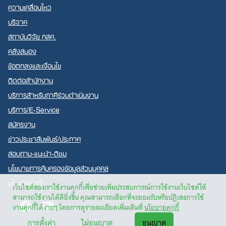
ความเคลื่อนไหว
บริจาค
สถาบันวิจัย กสศ.
คลังสมอง
ข้อตกลงและเงื่อนไข
ติดต่อสำนักงาน
บริการสำหรับภาคีร่วมดำเนินงาน
บริการ/E-Service
สมัครงาน
ข่าวประชาสัมพันธ์/ประกาศ
สอบถาม-แนะนำ-ติชม
นโยบายการคุ้มครองข้อมูลส่วนบุคคล
นโยบายคุกกี้
เว็บไซต์ของเราใช้งานคุกกี้เพื่อช่วยเพิ่มประสบการณ์การใช้งานเว็บไซต์ให้
สามารถใช้งานได้ดียิ่งขึ้น คุณสามารถเลือกที่จะยอมรับหรือปฏิเสธการใช้
Facebook
Youtube
งานคุกกี้ได้ง่ายๆ โดยการดูรายละเอียดเพิ่มเติมที่
นโยบายคุกกี้
การตั้งค่า
ไม่อนุญาต
อนุญาต