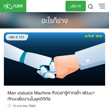
Skip
บริจาค
to
content
อะไรก็ช่าง
TH
EN
กสศ X 101
Man v(alue)s Machine ถึงเวลารู้ค่ากลไก พัฒนา
ทักษะเพื่องานในยุคดิจิทัล
10 มกราคม 2565