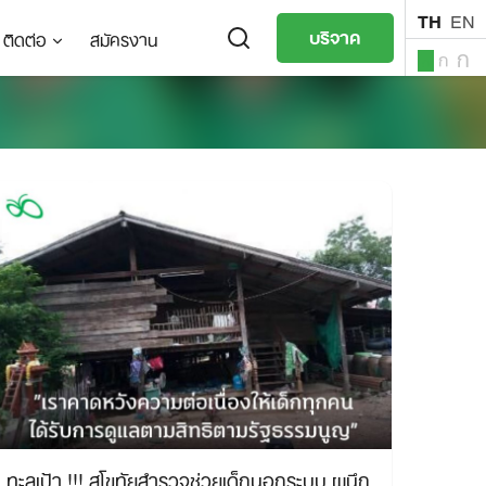
TH
EN
บริจาค
ติดต่อ
สมัครงาน
ก
ก
ก
TH
EN
ทะลุเป้า !!! สุโขทัยสำรวจช่วยเด็กนอกระบบ ผนึก