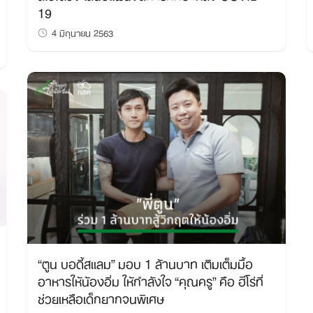
19
4 มิถุนายน 2563
“ตูน บอดี้สแลม” มอบ 1 ล้านบาท เติมเต็มมื้อ
อาหารให้น้องอิ่ม ให้กำลังใจ “คุณครู” คือ ฮีโร่ที่
ช่วยเหลือเด็กยากจนพิเศษ