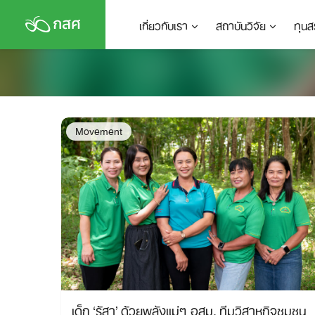
Skip
เกี่ยวกับเรา
สถาบันวิจัย
ทุนส
to
content
Movement
เด็ก ‘รู้สา’ ด้วยพลังแม่ๆ อสม. ทีมวิสาหกิจชุมชน