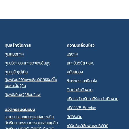
ทุนสร้างโอกาส
ความเคลื่อนไหว
ทุนเสมอภาค
บริจาค
ทุนนวัตกรรมสายอาชีพชั้นสูง
สถาบันวิจัย กสศ.
ทุนครูรัก(ษ์)ถิ่น
คลังสมอง
ทุนพัฒนาอาชีพและนวัตกรรมที่ใช้
ข้อตกลงและเงื่อนไข
ชุมชนเป็นฐาน
ติดต่อสำนักงาน
ทุนพระกนิษฐาสัมมาชีพ
บริการสำหรับภาคีร่วมดำเนินงาน
บริการ/E-Service
นวัตกรรมต้นแบบ
สมัครงาน
ระบบการแนะแนวดูแลสุขภาพจิต
นักเรียนและระบบการดูแลช่วยเหลือ
ข่าวประชาสัมพันธ์/ประกาศ
นักเรียน HERO OBEC CARE