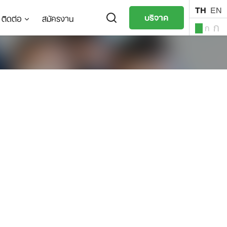
TH
EN
บริจาค
ติดต่อ
สมัครงาน
ก
ก
ก
TH
EN