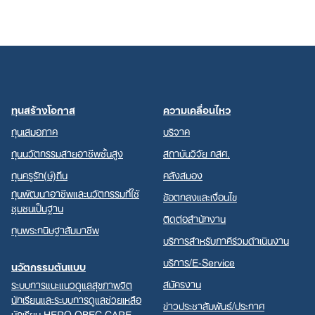
ทุนสร้างโอกาส
ความเคลื่อนไหว
ทุนเสมอภาค
บริจาค
ทุนนวัตกรรมสายอาชีพชั้นสูง
สถาบันวิจัย กสศ.
ทุนครูรัก(ษ์)ถิ่น
คลังสมอง
ทุนพัฒนาอาชีพและนวัตกรรมที่ใช้
ข้อตกลงและเงื่อนไข
ชุมชนเป็นฐาน
ติดต่อสำนักงาน
ทุนพระกนิษฐาสัมมาชีพ
บริการสำหรับภาคีร่วมดำเนินงาน
บริการ/E-Service
นวัตกรรมต้นแบบ
สมัครงาน
ระบบการแนะแนวดูแลสุขภาพจิต
นักเรียนและระบบการดูแลช่วยเหลือ
ข่าวประชาสัมพันธ์/ประกาศ
นักเรียน HERO OBEC CARE