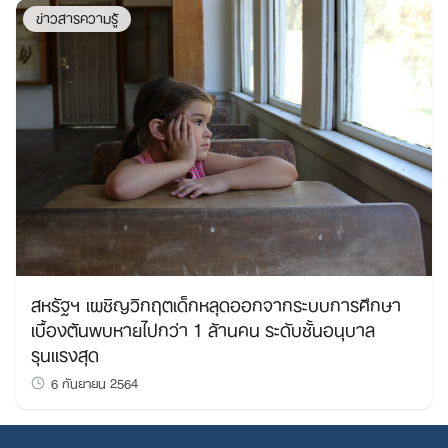
ข่าวสารความรู้
Search
สหรัฐฯ เผชิญวิกฤตเด็กหลุดออกจากระบบการศึกษา
for:
เบื้องต้นพบหายไปกว่า 1 ล้านคน ระดับชั้นอนุบาล
รุนแรงสุด
6 กันยายน 2564