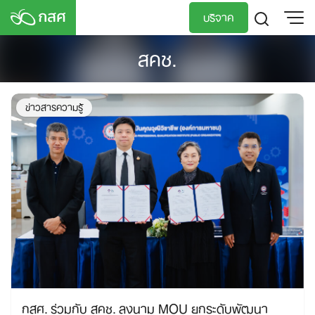
Skip
บริจาค
to
content
สคช.
TH
EN
ข่าวสารความรู้
กสศ. ร่วมกับ สคช. ลงนาม MOU ยกระดับพัฒนา