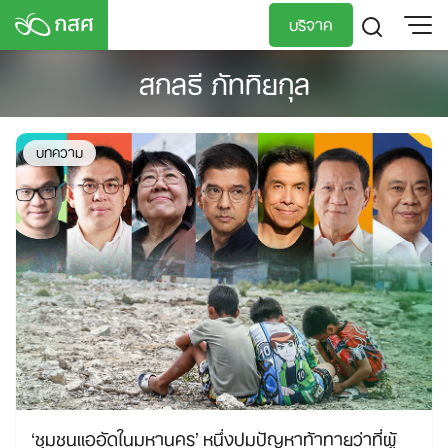
Skip
บริจาค
to
content
สกลธี ภัททิยกุล
TH
EN
บทความ
‘ชุมชนแออัดในมหานคร’ หนึ่งปมปัญหาท้าทายว่าที่ผู้