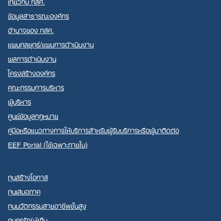
เกี่ยวกับ กสศ.
ข้อมูลสาธารณะองค์กร
อำนาจของ กสศ.
แผนกลยุทธ์/แผนการดำเนินงาน
ผลการดำเนินงาน
Search
for:
โครงสร้างองค์กร
คณะกรรมการบริหาร
ผู้บริหาร
ศูนย์ข้อมูลกฎหมาย
คู่มือหรือแนวทางการให้บริการสำหรับผู้รับบริการหรือผู้มาติดต่อ
EEF Portal (ใช้เฉพาะภายใน)
ทุนสร้างโอกาส
ทุนเสมอภาค
ทุนนวัตกรรมสายอาชีพชั้นสูง
ทุนครูรัก(ษ์)ถิ่น