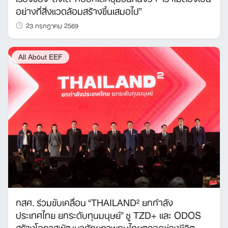
อย่างที่สิ่งแวดล้อมสร้างขึ้นเสมอไป”
23 กรกฎาคม 2569
All About EEF
กสศ. ร่วมขับเคลื่อน “THAILAND² ยกกำลัง
ประเทศไทย ยกระดับทุนมนุษย์” ชู TZD+ และ ODOS
สร้างโอกาสพัฒนาศักยภาพคนไทยตลอดช่วงชีวิต