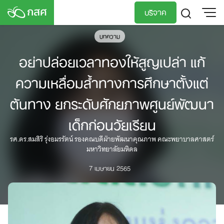
Skip
บริจาค
to
content
บทความ
TH
EN
อย่าปล่อยเวลาทองให้สูญเปล่า แก้
ความเหลื่อมล้ำทางการศึกษาตั้งแต่
ต้นทาง ยกระดับศักยภาพศูนย์พัฒนา
เด็กก่อนวัยเรียน
รศ.ดร.สมสิริ รุ่งอมรรัตน์ รองคณบดีฝ่ายพัฒนาคุณภาพ คณะพยาบาลศาสตร์
มหาวิทยาลัยมหิดล
7 เมษายน 2565